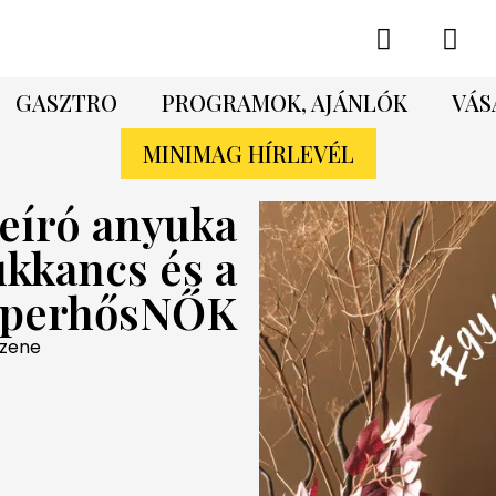
GASZTRO
PROGRAMOK, AJÁNLÓK
VÁS
MINIMAG HÍRLEVÉL
eíró anyuka
ukkancs és a
uperhősNŐK
 zene