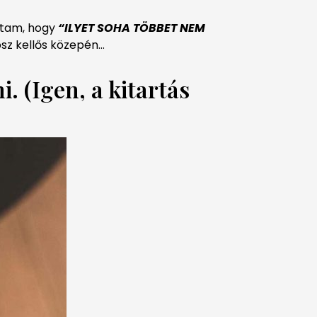
ztam, hogy
“ILYET SOHA TÖBBET NEM
osz kellős közepén…
. (Igen, a kitartás