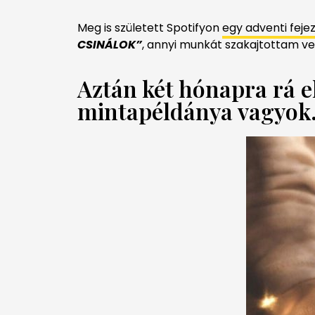
Meg is született Spotifyon
egy adventi fej
CSINÁLOK”
, annyi munkát szakajtottam v
Aztán két hónapra rá el
mintapéldánya vagyok.