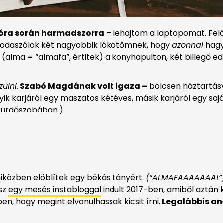
óra során harmadszorra
– lehajtom a laptopomat. Felál
, odaszólok két nagyobbik lókötőmnek, hogy
azonnal
hagy
 (alma = “almafa”, értitek) a konyhapulton, két billegő e
ülni.
Szabó Magdának volt igaza –
bölcsen háztartás
yik karjáról egy maszatos kétéves, másik karjáról egy sajá
 fürdőszobában.)
iközben elöblítek egy békás tányért.
(“ALMAFAAAAAAA!”
ész
egy mesés instabloggal
indult 2017-ben, amiből aztán 
n, hogy megint elvonulhassak kicsit írni.
Legalábbis an