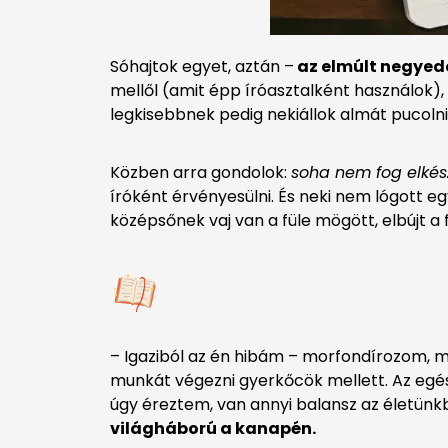
Sóhajtok egyet, aztán –
az elmúlt negyed
mellől (amit épp íróasztalként használok)
legkisebbnek pedig nekiállok almát pucolni
Közben arra gondolok:
soha nem fog elkész
íróként érvényesülni. És neki nem lógott eg
középsőnek vaj van a füle mögött, elbújt a
– Igaziból az én hibám – morfondírozom, m
munkát végezni gyerkőcök mellett. Az eg
úgy éreztem, van annyi balansz az életünkbe
világháború a kanapén.