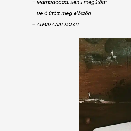
– Mamaaaaaa, Benu megütött!
– De ő ütött meg először!
– ALMAFAAA! MOST!