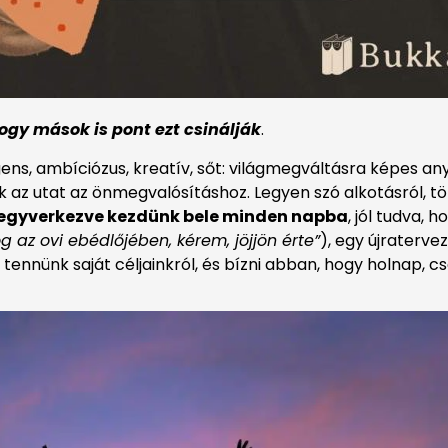
ogy mások is pont ezt csinálják
.
ens, ambíciózus, kreatív, sőt: világmegváltásra képes an
 utat az önmegvalósításhoz. Legyen szó alkotásról, tölt
fegyverkezve kezdünk bele minden napba
, jól tudva, 
 az ovi ebédlőjében, kérem, jöjjön érte”
), egy újratervez
l tennünk saját céljainkról, és bízni abban, hogy holnap, c