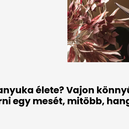
anyuka élete? Vajon könny
rni egy mesét, mitöbb, ha