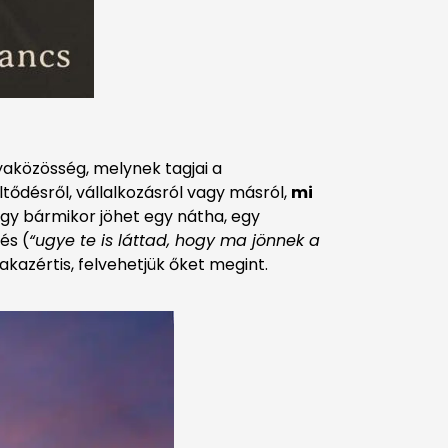
yaközösség, melynek tagjai a
ődésről, vállalkozásról vagy másról,
mi
hogy bármikor jöhet egy nátha, egy
és (
“ugye te is láttad, hogy ma jönnek a
sakazértis, felvehetjük őket megint.