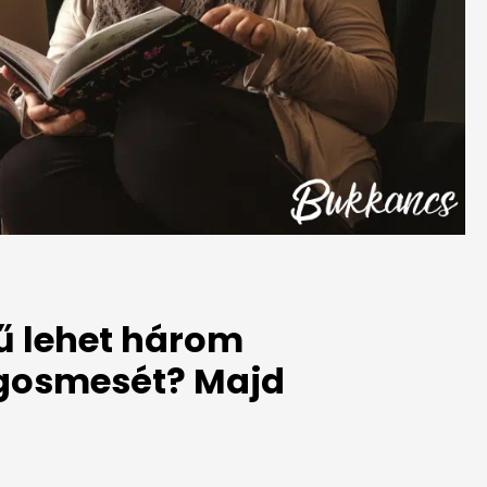
ű lehet három
ngosmesét? Majd