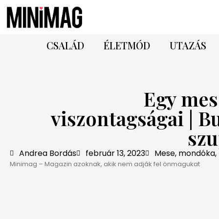
CSALÁD
ÉLETMÓD
UTAZÁS
Egy mes
viszontagságai | B
sz
Andrea Bordás
február 13, 2023
Mese, mondóka,
Minimag – Magazin azoknak, akik nem adják fel önmagukat