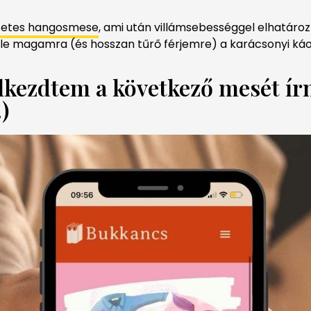
ezetes hangosmese
, ami után villámsebességgel elhatáro
ele magamra (és hosszan tűrő férjemre) a karácsonyi ká
kezdtem a következő mesét írni
)