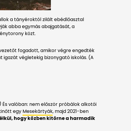
lok a tányéroktól zilált ebédlőasztal
ják abba egymás abajgatását, a
dénytorony közt.
vezetőt fogadott, amikor végre engedték
t igazát végletekig bizonygató iskolás. (A
)
És valóban: nem először próbálok alkotói
kinőtt egy
Mesekártyák
, majd 2021-ben
élkül, hogy közben kitörne a harmadik