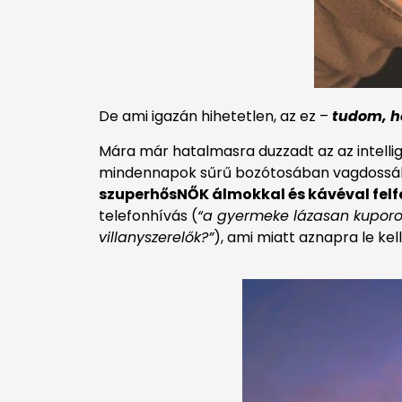
De ami igazán hihetetlen, az ez –
tudom, h
Mára már hatalmasra duzzadt az az intellig
mindennapok sűrű bozótosában vagdossák az
szuperhősNŐK álmokkal és kávéval fel
telefonhívás (
“a gyermeke lázasan kuporog
villanyszerelők?”
), ami miatt aznapra le kel