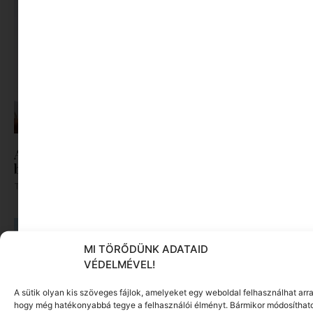
A magyarok tudják, mitől lennének
boldogabbak. Csak nem így élnek.
Tovább olvasom »
MI TÖRŐDÜNK ADATAID
VÉDELMÉVEL!
A sütik olyan kis szöveges fájlok, amelyeket egy weboldal felhasználhat arra
hogy még hatékonyabbá tegye a felhasználói élményt. Bármikor módosíthat