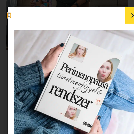
Bár még több, mint fél évre vagyunk attól, hogy
a lányom megkezdje az iskolát, szorongani
szülőként sohasem lehet elég korán kezdeni,
pláne, ha az ember még pszichológus is
Még élénken él bennem a saját
iskolakezdésem. Emlékszem, ahogy az
évnyitóról hazafelé 1993. augusztus 31-
én ülök a négyes buszon,
mellettem az