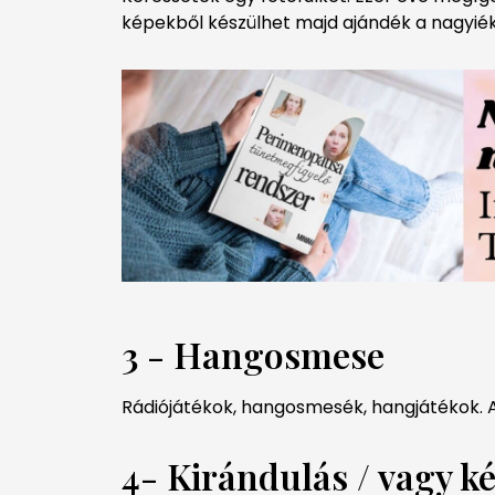
képekből készülhet majd ajándék a nagyié
3 - Hangosmese
Rádiójátékok, hangosmesék, hangjátékok. A
4- Kirándulás / vagy 