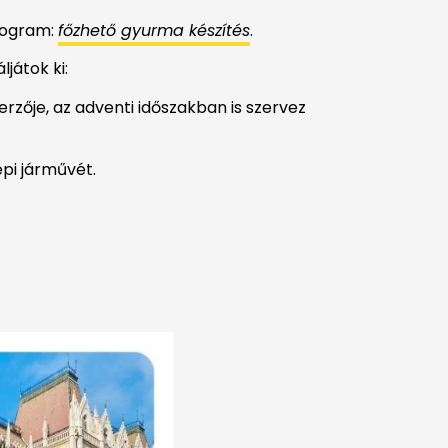
program:
főzhető gyurma készítés
.
játok ki:
rzője, az adventi időszakban is szervez
epi járművét.