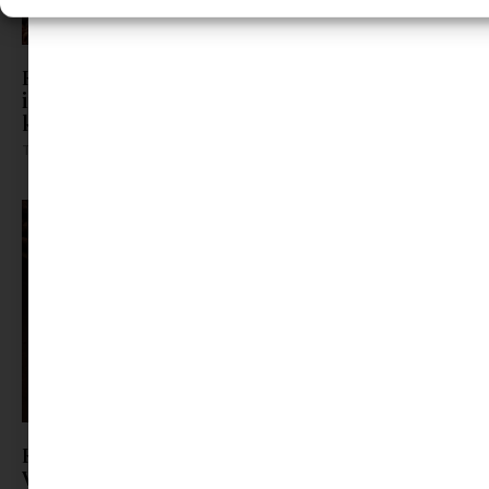
Karácsonyi ajándékötletek
irodalomkedvelőknek: illatok, emlékek és
különleges teadélutánok
Tovább olvasom »
Kézzel készült csokoládé és élmény egyben –
Végh Meli bonbonjai és workshopja