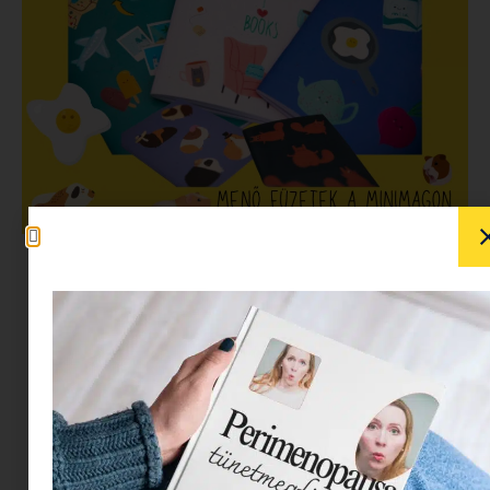
Ötlet gyárosként folyton, de tényleg folyton
kattognak a kerek az agyamban, és a
legváratlanabb pillanatban jutnak eszembe
ötletek, vagy éppen csak ötlet morzsák, amiket
azonnal le kell írnom. Rengeteg füzet, irka, cetli,
áll a rendelkezésemre ( költői túlzás, mert a
cetlik fogalmam sincs, hogy hol vannak), szóval