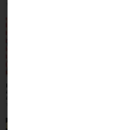
Tovább olvasom »
Ha valakinek lehetetlen ajándékot venni, ezt
add neki – imádni fogja | Minimag karácsonyi
ajándék ötletek
Tovább olvasom »