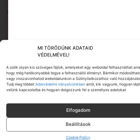
MI TÖRŐDÜNK ADATAID
Mozizás után is van élet: Ajándékötletek,
VÉDELMÉVEL!
amikkel még a legnagyobb filmőrülteket is
meglepheted
A sütik olyan kis szöveges fájlok, amelyeket egy weboldal felhasználhat arra
hogy még hatékonyabbá tegye a felhasználói élményt. Bármikor módosíthat
Tovább olvasom »
vagy visszavonhatod weboldalunkon a Sütinyilatkozathoz való hozzájárulás
Tudj meg többet
Adatvédelmi irányelvünkben
arról, kik vagyunk, hogyan lép
velünk kapcsolatba és hogyan dolgozzunk fel a személyes adatokat.
Elfogadom
Beállítások
Cookie Policy