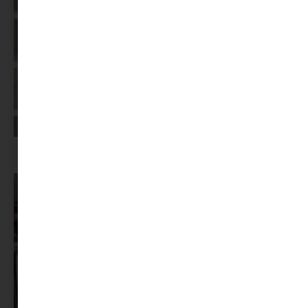
Képernyőidő a nyári szünet után: hogyan lehet veszekedés nélkül új
szabályokat bevezetni?