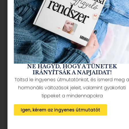
igazi füzet lány vagyok, de gondolom nem vagyok
ezzel egyedül. A rengeteg füzet között a
legnagyobb kedvenceim az egyedi, illusztrált
példányok, különösen, ha egy hazai
manufaktúrából kerül ki.
NE HAGYD, HOGY A TÜNETEK
IRÁNYÍTSÁK A NAPJAIDAT!
Töltsd le ingyenes útmutatónkat, és ismerd meg 
hormonális változások jeleit, valamint gyakorlati
tippeket a mindennapokra
Igen, kérem az ingyenes útmutatót