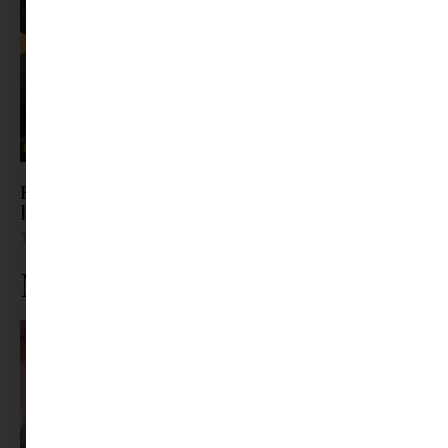
Ez az adventi naptár tényleg a karácsony illatát
hozza el | Gold&Cake mézeskalács naptár
Tovább olvasom »
Ne maradj le rólunk