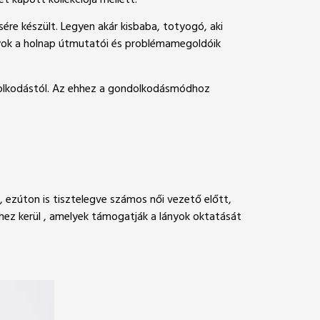
t kapott kollekciója mellett.
ére készült. Legyen akár kisbaba, totyogó, aki
lányok a holnap útmutatói és problémamegoldóik
ondolkodástól. Az ehhez a gondolkodásmódhoz
at, ezúton is tisztelegve számos női vezető előtt,
hez kerül , amelyek támogatják a lányok oktatását