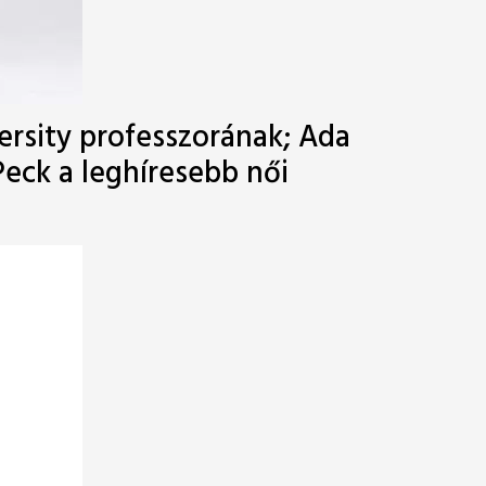
ersity professzorának; Ada
Peck a leghíresebb női