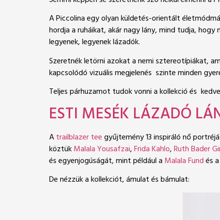
Semmi képpen se szeretnénk szó nélkül elmenni a Pic
A Piccolina egy olyan küldetés-orientált életmódmá
hordja a ruháikat, akár nagy lány, mind tudja, hogy
legyenek, legyenek lázadók.
Szeretnék letörni azokat a nemi sztereotípiákat, 
kapcsolódó vizuális megjelenés szinte minden gye
Teljes párhuzamot tudok vonni a kollekció és kedv
ESTI MESÉK LÁZADÓ L
A
trailblazer tee
gyűjtemény 13 inspiráló nő portréj
köztük
Malala Yousafzai
,
Frida Kahlo
,
Ruth Bader G
és egyenjogúságát, mint például a
Malala Fund
és 
De nézzük a kollekciót, ámulat és bámulat: