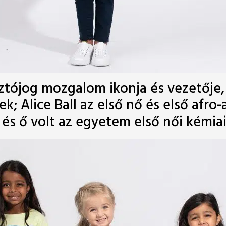
ztójog mozgalom ikonja és vezetője, 
 Alice Ball az első nő és első afro-a
és ő volt az egyetem első női kémiai