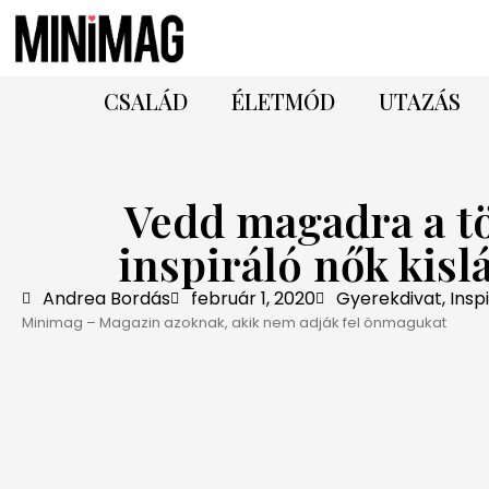
CSALÁD
ÉLETMÓD
UTAZÁS
Vedd magadra a t
inspiráló nők kis
Andrea Bordás
február 1, 2020
Gyerekdivat
,
Insp
Minimag – Magazin azoknak, akik nem adják fel önmagukat