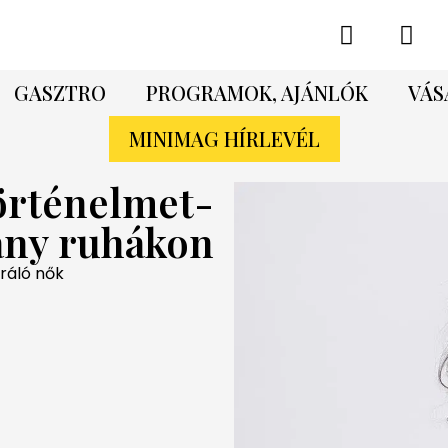
GASZTRO
PROGRAMOK, AJÁNLÓK
VÁS
MINIMAG HÍRLEVÉL
örténelmet-
lány ruhákon
iráló nők