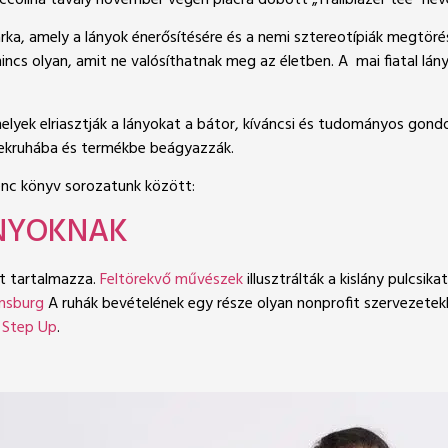
colina tavaly november végén piacra dobott „Trailblazer tee” neve
rka, amely a lányok énerősítésére és a nemi sztereotípiák megtörés
 nincs olyan, amit ne valósíthatnak meg az életben. A mai fiatal 
amelyek elriasztják a lányokat a bátor, kíváncsi és tudományos g
rekruhába és termékbe beágyazzák.
enc könyv sorozatunk között:
ÁNYOKNAK
át tartalmazza.
Feltörekvő művészek
illusztrálták a kislány pulcsik
insburg
A ruhák bevételének egy része olyan nonprofit szervezetek
a
Step Up
.