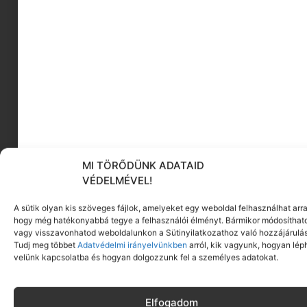
MI TÖRŐDÜNK ADATAID
VÉDELMÉVEL!
A fényvédőknél két nagy kategóriáról szokás
beszélni:
ásványi, más néven fizikai, illetve
A sütik olyan kis szöveges fájlok, amelyeket egy weboldal felhasználhat arra
kémiai fényvédőkről
. A valóság ennél kicsit
hogy még hatékonyabbá tegye a felhasználói élményt. Bármikor módosíthat
vagy visszavonhatod weboldalunkon a Sütinyilatkozathoz való hozzájárulás
árnyaltabb, mert sok modern termék hibrid,
Tudj meg többet
Adatvédelmi irányelvünkben
arról, kik vagyunk, hogyan lép
vagyis többféle szűrőt kombinál.
velünk kapcsolatba és hogyan dolgozzunk fel a személyes adatokat.
Az ásványi fényvédők általában cink-oxidot
Elfogadom