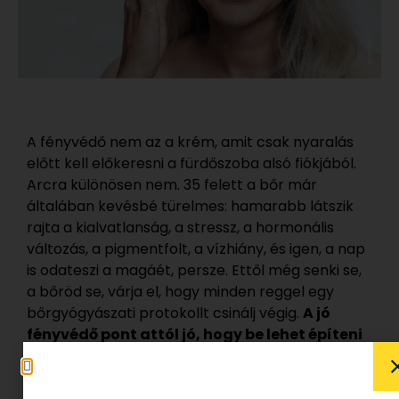
A fényvédő nem az a krém, amit csak nyaralás
előtt kell előkeresni a fürdőszoba alsó fiókjából.
Arcra különösen nem. 35 felett a bőr már
általában kevésbé türelmes: hamarabb látszik
rajta a kialvatlanság, a stressz, a hormonális
változás, a pigmentfolt, a vízhiány, és igen, a nap
is odateszi a magáét, persze. Ettől még senki se,
a bőröd se, várja el, hogy minden reggel egy
bőrgyógyászati protokollt csinálj végig.
A jó
fényvédő pont attól jó, hogy be lehet építeni
a hétköznapokba.
Nem csíp, nem ragad
vállalhatatlanul, nem ül rá vastagon az arcra,
nem gyűrődik a smink alatt, és nincs az az