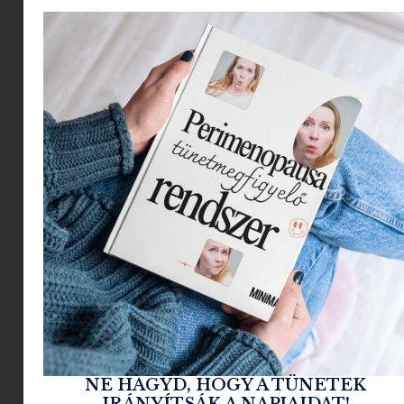
érzésed tőle, hogy már reggel nyolckor
strandolajban ülsz a villamoson.
Az SPF 50-es
arcra való napozókrémek között óriási a
különbség.
Van, amelyik hidratálóbb, van,
amelyik könnyebb, van ásványi, van illatosított,
van sportosabb, és van olyan, amit főleg akkor
fogsz szeretni, ha nem akarsz külön nappali
krémet, külön primert és külön fényvédőt
használni. Ez a válogatás nem arról szól, hogy
egyetlen „tökéletes” fényvédőt koronázzunk
meg. Ilyen nincs. Más kell érzékeny bőrre, más
smink alá, más egy városi munkanapra, és más
akkor, ha fél napot töltesz kint a napon.
Négy
SPF 50-es arckrémet néztünk meg a 2026-os
nyári kínálatból, különböző igényekre.
NE HAGYD, HOGY A TÜNETEK
TL;DR
IRÁNYÍTSÁK A NAPJAIDAT!