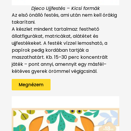
Djeco Ujjfestés – Kicsi formák
Az első önálló festés, ami után nem kell órákig
takarítani.
A készlet mindent tartalmaz: festhető
állatfigurákat, matricákat, alátétet és
ujjfestékeket. A festék vízzel lemosható, a
papírok pedig kordában tartják a
maszathatárt. Kb. 15–30 perc koncentrált
játék – pont annyi, amennyit egy másfél–
kétéves gyerek örömmel végigcsinál.
Megnézem