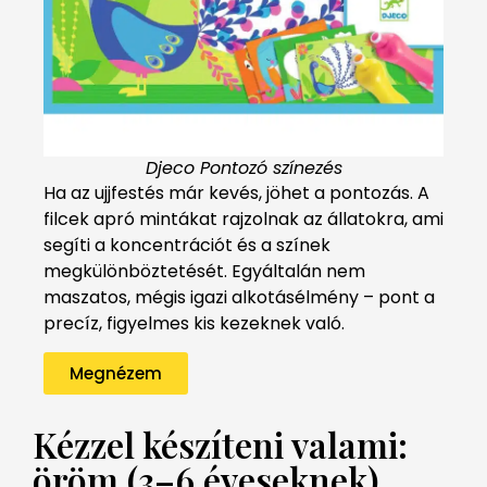
Djeco Pontozó színezés
Ha az ujjfestés már kevés, jöhet a pontozás. A
filcek apró mintákat rajzolnak az állatokra, ami
segíti a koncentrációt és a színek
megkülönböztetését. Egyáltalán nem
maszatos, mégis igazi alkotásélmény – pont a
precíz, figyelmes kis kezeknek való.
Megnézem
Kézzel készíteni valami:
öröm (3–6 éveseknek)