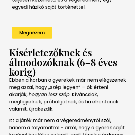
egyedi házikó saját történettel.
Megnézem
Kísérletezőknek és
álmodozóknak (6–8 éves
korig)
Ebben a korban a gyerekek már nem elégszenek
meg azzal, hogy „szép legyen” — ők érteni
akarják,
hogyan lesz szép
. Kíváncsiak,
megfigyelnek, próbálgatnak, és ha elrontanak
valamit, újrakezdik.
Itt a játék már nem a végeredményről szól,
hanem a folyamatról – arról, hogy a gyerek saját
kezével hoz létre valamit, amit tényleg érdemes