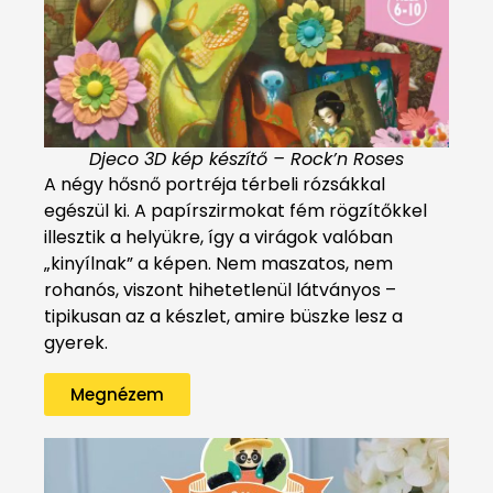
Djeco 3D kép készítő – Rock’n Roses
A négy hősnő portréja térbeli rózsákkal
egészül ki. A papírszirmokat fém rögzítőkkel
illesztik a helyükre, így a virágok valóban
„kinyílnak” a képen. Nem maszatos, nem
rohanós, viszont hihetetlenül látványos –
tipikusan az a készlet, amire büszke lesz a
gyerek.
Megnézem