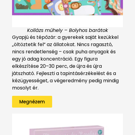
Kollázs műhely – Bolyhos barátok
Gyapjú és tépőzár: a gyerekek saját kezükkel
„öltöztetik fel” az állatokat. Nincs ragasztó,
nincs rendetlenség – csak puha anyagok és
egy jó adag koncentráció. Egy figura
elkészítése 20–30 perc, de újra és újra
játszható. Fejleszti a tapintásérzékelést és a
kézügyességet, a végeredmény pedig mindig
mosolyt ér.
Megnézem