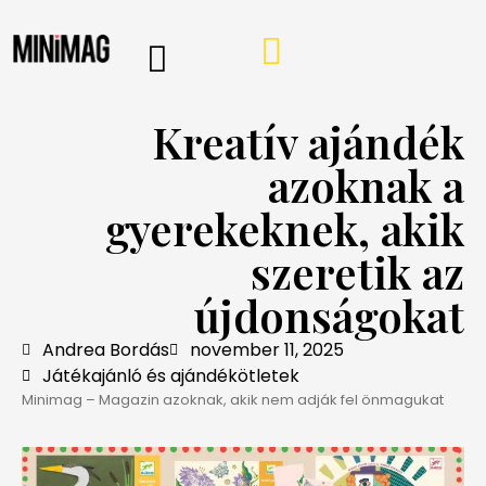
PROGRAMOK, AJÁNLÓK
VÁSÁRLÁSI TIPPEK
IRÁNY A WEBSHOP
MINIMAG HÍRLEVÉL
Kreatív ajándék
azoknak a
gyerekeknek, akik
szeretik az
újdonságokat
Andrea Bordás
november 11, 2025
Játékajánló és ajándékötletek
Minimag – Magazin azoknak, akik nem adják fel önmagukat