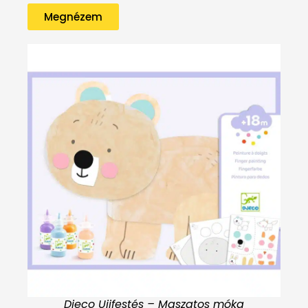
Megnézem
Djeco Ujjfestés – Maszatos móka