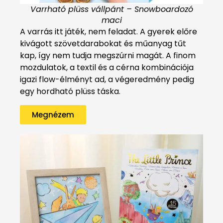
Varrható plüss vállpánt – Snowboardozó
maci
A varrás itt játék, nem feladat. A gyerek előre
kivágott szövetdarabokat és műanyag tűt
kap, így nem tudja megszúrni magát. A finom
mozdulatok, a textil és a cérna kombinációja
igazi flow-élményt ad, a végeredmény pedig
egy hordható plüss táska.
Megnézem