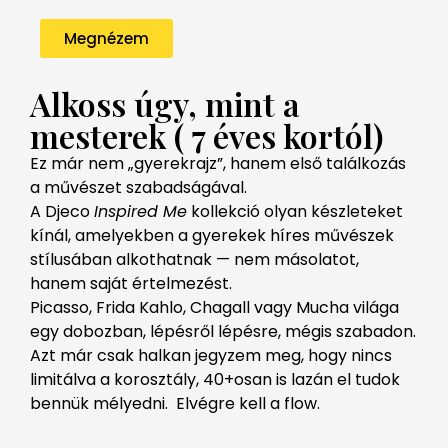
Megnézem
Alkoss úgy, mint a
mesterek ( 7 éves kortól)
Ez már nem „gyerekrajz”, hanem első találkozás
a művészet szabadságával.
A Djeco
Inspired Me
kollekció olyan készleteket
kínál, amelyekben a gyerekek híres művészek
stílusában alkothatnak — nem másolatot,
hanem saját értelmezést.
Picasso, Frida Kahlo, Chagall vagy Mucha világa
egy dobozban, lépésről lépésre, mégis szabadon.
Azt már csak halkan jegyzem meg, hogy nincs
limitálva a korosztály, 40+osan is lazán el tudok
bennük mélyedni. Elvégre kell a flow.