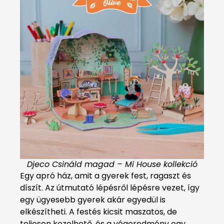
Djeco Csináld magad – Mi House kollekció
Egy apró ház, amit a gyerek fest, ragaszt és
díszít. Az útmutató lépésről lépésre vezet, így
egy ügyesebb gyerek akár egyedül is
elkészítheti. A festés kicsit maszatos, de
teljesen kezelhető, és a végeredmény egy