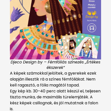
Djeco Design by – Fémfóliás színezés „Értékes
ékszerek”
A képek számokkal jelöltek, a gyerekek ezek
alapján illesztik rá a színes fémfóliákat. Nem
kell ragasztó, a fólia magától tapad.
Egy kép kb. 30–40 perc alatt készül el, teljesen
tiszta munka, de maximális türelemjáték. A
kész képek csillognak, és jól mutatnak a falon
is.