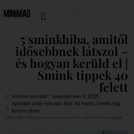
5 sminkhiba, amitől
idősebbnek látszol –
és hogyan kerüld el |
Smink tippek 40
felett
Andrea Bordás
szeptember 9, 2025
Ajándék ötlet nőknek
,
Élet 40 felett
,
Smink, haj,
köröm divat
Minimag – Magazin azoknak, akik nem adják fel önmagukat