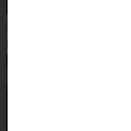
A nyár kedvenc parfümjei | 2026
Tovább olvasom »
Ne maradj le rólunk