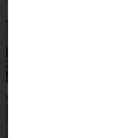
A dolgozók 94 százaléka fáradtságról számol be, mégis alig kérünk
segítséget
Az X-akták megkapta a saját LEGO-szettjét