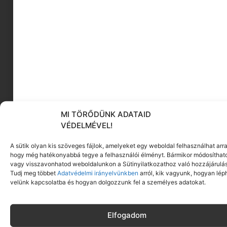
A tökéletes smink olyan, mintha
természetesen ragyognál – nem több, nem
kevesebb.
Click to accept marketing cookies and enable
this content
Gyakran Ismételt
MI TÖRŐDÜNK ADATAID
Kérdések a
VÉDELMÉVEL!
sminkhibákról
A sütik olyan kis szöveges fájlok, amelyeket egy weboldal felhasználhat arra
hogy még hatékonyabbá tegye a felhasználói élményt. Bármikor módosíthat
vagy visszavonhatod weboldalunkon a Sütinyilatkozathoz való hozzájárulás
Milyen alapozó a legjobb az
Tudj meg többet
Adatvédelmi irányelvünkben
arról, kik vagyunk, hogyan lép
érett bőrre?
velünk kapcsolatba és hogyan dolgozzunk fel a személyes adatokat.
Az érett bőrre a könnyű, hidratáló,
krémes alapozók a legelőnyösebbek.
Elfogadom