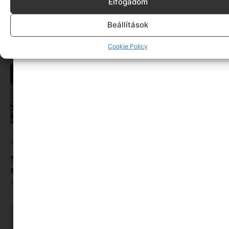
Elfogadom
de nem ez, ami igazán fárasztó
Tovább olvasom »
Beállítások
Cookie Policy
Nem csak a kánikulában fáradunk el: így
rombolja a hőség a koncentrációt az irodában
Tovább olvasom »