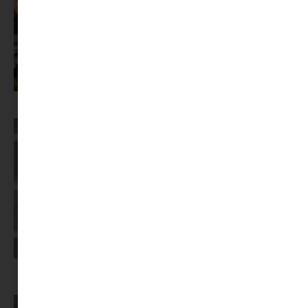
Az X-akták megkapta a saját LEGO-szettjét
Képernyőidő a nyári szünet után: hogyan lehet veszekedés nélkül új
szabályokat bevezetni?