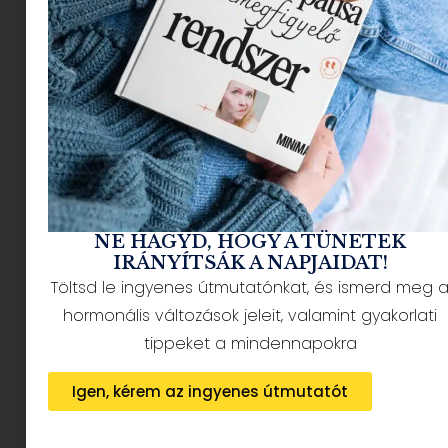
mégis elutasításhoz vezethet. Mindebben
továbbra is Káplár Ildikó Zilda, a cvboost
alapítója, segít nekünk.
Gyakori, álláskeresőtől
független okok
Léteznek olyan elutasító okok, amikre nincs
hatásod, nem tudsz rajta változtatni. Ezek
NE HAGYD, HOGY A TÜNETEK
többnyire a munkahelyi struktúrával, a belső
IRÁNYÍTSÁK A NAPJAIDAT!
folyamatokkal vagy a cég igényeinek
Töltsd le ingyenes útmutatónkat, és ismerd meg 
változásával kapcsolatosak. Íme néhány gyakori,
hormonális változások jeleit, valamint gyakorlati
tőled független ok:
tippeket a mindennapokra
1. Váratlan belépő vagy
Igen, kérem az ingyenes útmutatót
belső jelölt