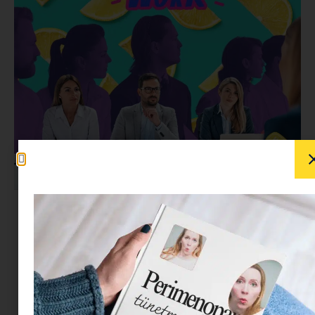
Korábban átbeszéltük, hogy mi az, ami miatt
a
HR azonnal a „kukába” dobja
az önéletrajzot és
azt is, hogy mi állhat a
2. körös elutasítások
mögött ( ami rajtad múlik) . Most mutatunk
néhány olyan okot, ami nem rajtad múlik, de