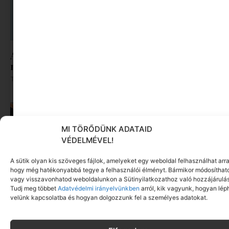
A dolgozók 94 százaléka fáradtságról számol be,
mégis alig kérünk segítséget
Tovább olvasom »
MI TÖRŐDÜNK ADATAID
VÉDELMÉVEL!
A sütik olyan kis szöveges fájlok, amelyeket egy weboldal felhasználhat arra
hogy még hatékonyabbá tegye a felhasználói élményt. Bármikor módosíthat
vagy visszavonhatod weboldalunkon a Sütinyilatkozathoz való hozzájárulás
Tudj meg többet
Adatvédelmi irányelvünkben
arról, kik vagyunk, hogyan lép
velünk kapcsolatba és hogyan dolgozzunk fel a személyes adatokat.
Évente több mint egy hét megy el vásárlásra –