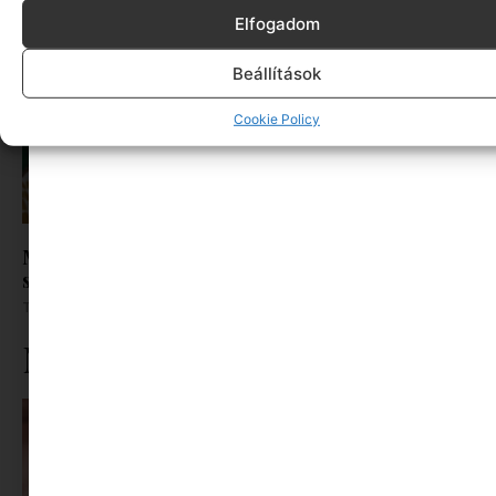
Elfogadom
Beállítások
Cookie Policy
Miért nem működik az „automatikus női
szolidaritás”? Avagy a sisterhood?
Tovább olvasom »
Ne maradj le rólunk