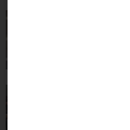
Az X-akták megkapta a saját LEGO-szettjét
Képernyőidő a nyári szünet után: hogyan lehet veszekedés nélkül új
szabályokat bevezetni?