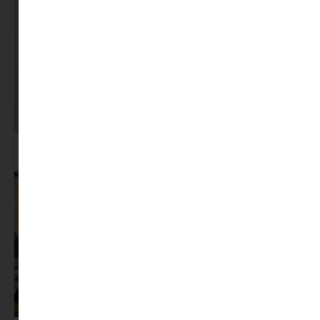
A dolgozók 94 százaléka fáradtságról számol be, mégis alig kérünk
segítséget