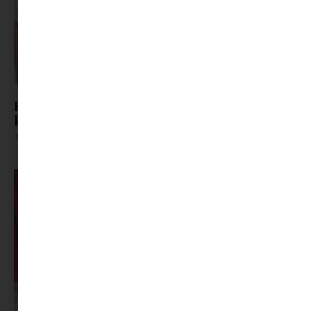
Kollektív Pezsgés: Miért sírunk koncerteken és
közösségi eseményeken?
Tovább olvasom »