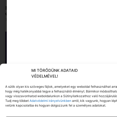
Hipnózis: vezetett belső utazás és pihenés
extrákkal
Tovább olvasom »
MI TÖRŐDÜNK ADATAID
VÉDELMÉVEL!
A sütik olyan kis szöveges fájlok, amelyeket egy weboldal felhasználhat arra
hogy még hatékonyabbá tegye a felhasználói élményt. Bármikor módosíthat
5 tévhit, amit engedj el a hipnózissal
vagy visszavonhatod weboldalunkon a Sütinyilatkozathoz való hozzájárulás
kapcsolatban
Tudj meg többet
Adatvédelmi irányelvünkben
arról, kik vagyunk, hogyan lép
Tovább olvasom »
velünk kapcsolatba és hogyan dolgozzunk fel a személyes adatokat.