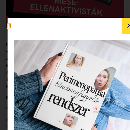
Itthon minden nap olvasunk valamilyen formában mesét:
vagy diafilmen, vagy könyvben, vagy a „levegőből”. Ez
utóbbit szeretjük a legjobban, mert ezeket a történeteket
együtt szőjük a saját kis (nagy) világunkból. Ha olyan mese
kerül napirendre, amelyik a legkisebbemet nem érdekli,
lapozunk. Ha viszont olyan, amit nagyon izgalmasnak talál,
akkor többször is újrakezdjük.
Kannibál-mesék
Nézzük csak:
A kisfiam 3 és fél éves, kedvenc meséi az autós, a dínós és a
farkasos történetek. Igen, a számomra még mindig