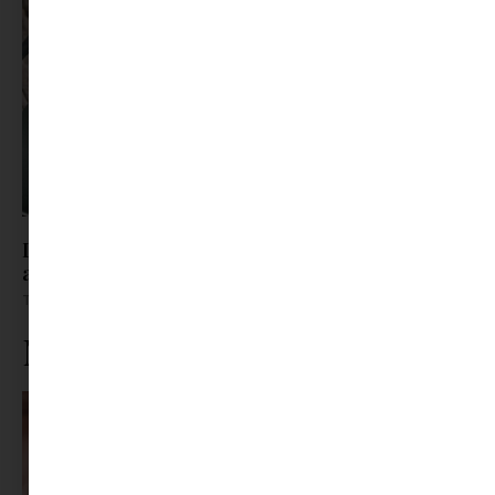
Love bombing: Amikor a mennyország valójában
a pokol előszobája
Tovább olvasom »
Ne maradj le rólunk