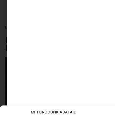
milyen egy jordán az ágyban, olvasd el az
előző részeket
itt
,
itt
és
itt
!
CÍMKÉK:
ISMERKEDÉS
,
NEMZETKÖZI KALANDOK
,
TINDER
Ez is érdekelhet ebből a
kategóriából
MI TÖRŐDÜNK ADATAID