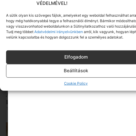
A szexuális fantázia nem vallomás
VÉDELMÉVEL!
Tovább olvasom »
A sütik olyan kis szöveges fájlok, amelyeket egy weboldal felhasználhat arra
hogy még hatékonyabbá tegye a felhasználói élményt. Bármikor módosíthat
vagy visszavonhatod weboldalunkon a Sütinyilatkozathoz való hozzájárulás
Tudj meg többet
Adatvédelmi irányelvünkben
arról, kik vagyunk, hogyan lép
velünk kapcsolatba és hogyan dolgozzunk fel a személyes adatokat.
Elfogadom
Beállítások
Cookie Policy
A gyerekek kirepültek – mi marad a
párkapcsolatból?
Tovább olvasom »