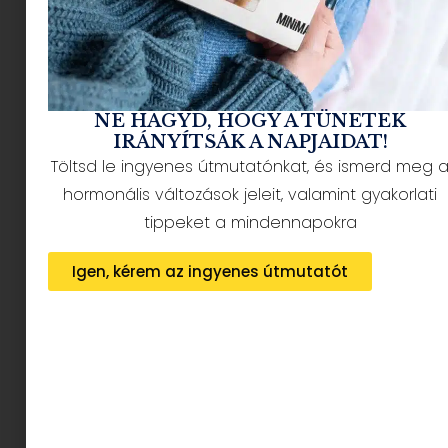
hogy kizárólag magyar, harmincöt és ötven
közötti, független, gyerekvállalást már ilyen-
olyan okokból nem tervező pasik jöhetnek szóba
– és egy darabig nem is fenyegette semmi a
nagy tervet. Mondom, egy darabig.
NE HAGYD, HOGY A TÜNETEK
Miért ismerkedj
IRÁNYÍTSÁK A NAPJAIDAT!
Töltsd le ingyenes útmutatónkat, és ismerd meg 
külföldiekkel a Tinderen?
hormonális változások jeleit, valamint gyakorlati
tippeket a mindennapokra
Kalandozásaim Tinderlandiában | Anya
pasizik 1.rész
Igen, kérem az ingyenes útmutatót
Miért ne?! – dobhatnám be rögtön a
kérdést, de ennél azért többre is futja
a klaviatúrámból.