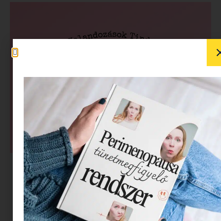
Három hónapja annak, hogy kihúztam magam,
feldobtam egy sminket és belevágtam a nagy
Tinder-kalandba
. Eredetileg úgy terveztem,