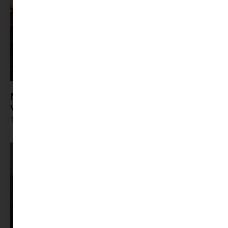
Nem tudunk már randizni – Hová tűntek a
valódi találkozások?
Tovább olvasom »