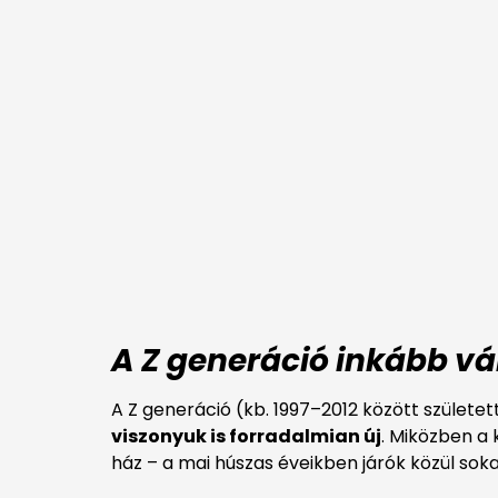
A Z generáció inkább v
A Z generáció (kb. 1997–2012 között születe
viszonyuk is forradalmian új
. Miközben a
ház – a mai húszas éveikben járók közül sok