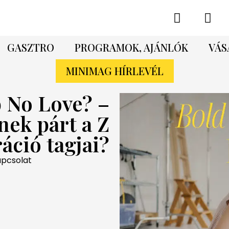
GASZTRO
PROGRAMOK, AJÁNLÓK
VÁS
MINIMAG HÍRLEVÉL
b No Love? –
ek párt a Z
áció tagjai?
apcsolat