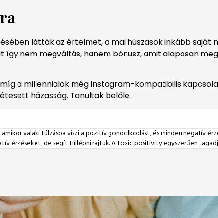
ora
ésében látták az értelmet, a mai húszasok inkább saját ma
lat így nem megváltás, hanem bónusz, amit alaposan me
g a millennialok még Instagram-kompatibilis kapcsolatok
szétesett házasság. Tanultak belőle.
ég, amikor valaki túlzásba viszi a pozitív gondolkodást, és minden negatív 
atív érzéseket, de segít túllépni rajtuk. A toxic positivity egyszerűen taga