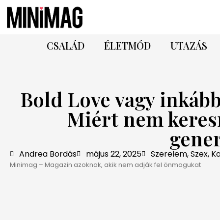
CSALÁD
ÉLETMÓD
UTAZÁS
Bold Love vagy inkáb
Miért nem keresn
gener
Andrea Bordás
május 22, 2025
Szerelem, Szex, K
Minimag – Magazin azoknak, akik nem adják fel önmagukat