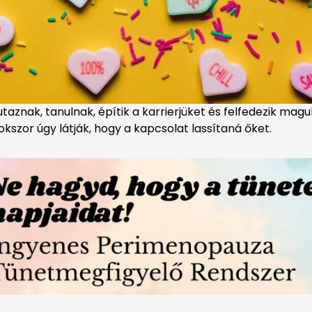
 utaznak, tanulnak, építik a karrierjüket és felfedezik ma
szor úgy látják, hogy a kapcsolat lassítaná őket.