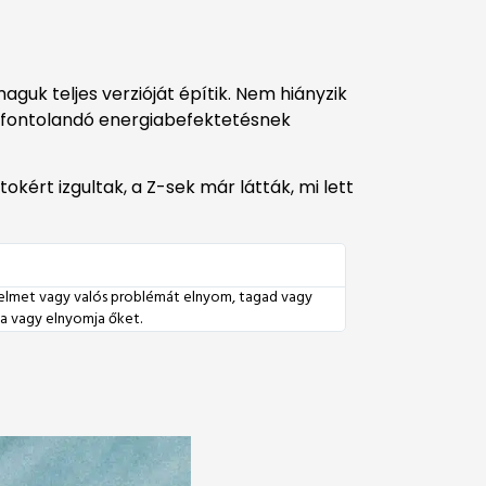
guk teljes verzióját építik. Nem hiányzik
gfontolandó energiabefektetésnek
ért izgultak, a Z-sek már látták, mi lett
érzelmet vagy valós problémát elnyom, tagad vagy
dja vagy elnyomja őket.