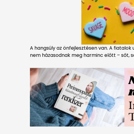
A hangsúly az önfejlesztésen van. A fiatalok
nem házasodnak meg harminc előtt – sőt, sok