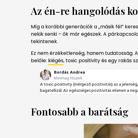
Az én-re hangolódás k
Míg a korábbi generációk a „másik fél” keres
nekik senki – ők már egészek. A párkapcso
tekintenek.
Ez nem érzéketlenség, hanem tudatosság. Amí
belőle:
kiégés
, toxic positivity és egy rakás 
Bordás Andrea
Minimag főszerk
A toxic positivity (mérgező pozitivitás) az a jelens
bagatellizál. Az egészséges pozitivitás elismeri a neg
Fontosabb a barátság