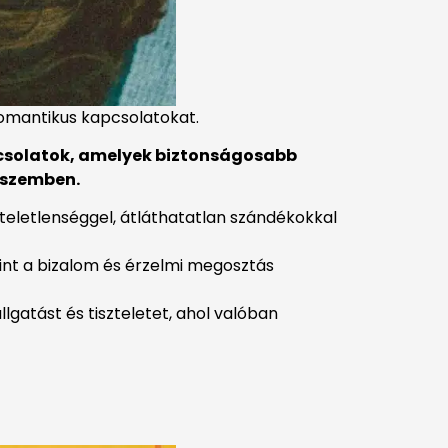
romantikus kapcsolatokat.
solatok,
amelyek
biztonságosabb
szemben.
zteletlenséggel, átláthatatlan szándékokkal
int a bizalom és érzelmi megosztás
llgatást és tiszteletet, ahol valóban