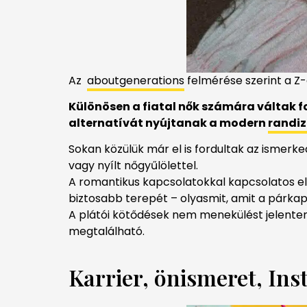
Az
aboutgenerations
felmérése szerint a Z
Különösen
a
fiatal
nők
számára
váltak
f
alternatívát
nyújtanak
a
modern
randi
Sokan közülük már el is fordultak az ismerk
vagy nyílt nőgyűlölettel.
A romantikus kapcsolatokkal kapcsolatos el
biztosabb terepét – olyasmit, amit a párka
A plátói kötődések nem menekülést jelent
megtalálható.
Karrier, önismeret, In