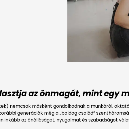
álasztja az önmagát, mint egy 
ttek) nemcsak másként gondolkodnak a munkáról, oktatásr
 korábbi generációk még a „boldog család” szenthároms
an inkább az önállóságot, nyugalmat és szabadságot válas