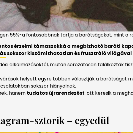
-gen 55%-a fontosabbnak tartja a barátságokat, mint a 
ontos
érzelmi
támaszokká
a
megbízható
baráti
kapc
zás
sokszor
kiszámíthatatlan
és
frusztráló
világával
edési alkalmazásoktól, miután sorozatosan találkoztak tis
várások helyett egyre többen választják a barátságot m
pcsolatokban sokszor hiányolnak.
enek, hanem
tudatos újrarendezést
: ott keresik a megha
stagram-sztorik – egyedül