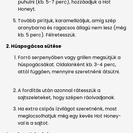
puhulni (kb. 5-7 perc), hozzáadjuk a Hot
Honeyt.
Tovább pirítjuk, karamellizáljuk, amíg szép
aranybarna és ragacsos állagú nem lesz (még
kb. 5 perc). Félretesszük.
2. Húspogácsa sütése
Forró serpenyőben vagy grillen megsütjük a
húspogácsákat. Oldalanként kb. 3-4 perc,
attól függően, mennyire szeretnénk átsütni.
A fordítás után azonnal rátesszük a
sajtszeleteket, hogy szépen ráolvadjanak.
Ha extra csípős ízvilágot szeretnénk, most
meglocsolhatjuk még egy kevés Hot Honey-
val is a sajtot.