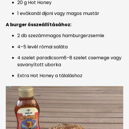
20 g Hot Honey
1 evőkanál dijoni vagy magos mustár
A burger összeállításához:
2 db szezámmagos hamburgerzsemle
4–5 levél római saláta
4 szelet paradicsom
6–8 szelet csemege vagy
savanyított uborka
Extra Hot Honey a tálaláshoz