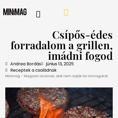
PROGRAMOK, AJÁNLÓK
VÁSÁRLÁSI TIPPEK
IRÁNY A WEBSHOP
MINIMAG HÍRLEVÉL
Csípős-édes
forradalom a grillen,
imádni fogod
Andrea Bordás
június 13, 2025
Receptek a családnak
Minimag – Magazin azoknak, akik nem adják fel önmagukat