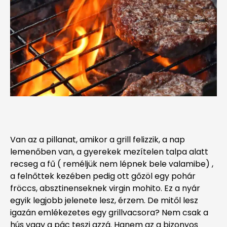
Van az a pillanat, amikor a grill felizzik, a nap
lemenőben van, a gyerekek mezítelen talpa alatt
recseg a fű ( reméljük nem lépnek bele valamibe) ,
a felnőttek kezében pedig ott gőzöl egy pohár
fröccs, absztinenseknek virgin mohito. Ez a nyár
egyik legjobb jelenete lesz, érzem. De mitől lesz
igazán emlékezetes egy grillvacsora? Nem csak a
hús vagy a pác teszi azzá. Hanem az a bizonyos