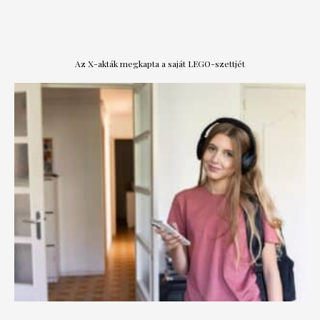
Az X-akták megkapta a saját LEGO-szettjét