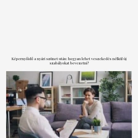
Képernyőidő a nyári szünet után: hogyan lehet veszekedés nélkül új
szabályokat bevezetni?