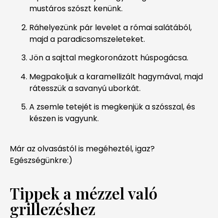
mustáros szószt kenünk.
Ráhelyezünk pár levelet a római salátából,
majd a paradicsomszeleteket.
Jön a sajttal megkoronázott húspogácsa.
Megpakoljuk a karamellizált hagymával, majd
rátesszük a savanyú uborkát.
A zsemle tetejét is megkenjük a szósszal, és
készen is vagyunk.
Már az olvasástól is megéheztél, igaz?
Egészségünkre:)
Tippek a mézzel való
grillezéshez