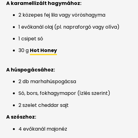
A karamellizált hagymához:
2 közepes fej lila vagy vöröshagyma
1 evőkanál olaj (pl. napraforgó vagy olíva)
1 csipet só
30 g
Hot Honey
A húspogácsához:
2 db marhahúspogácsa
Só, bors, fokhagymapor (ízlés szerint)
2 szelet cheddar sajt
A szószhoz:
4 evőkanál majonéz