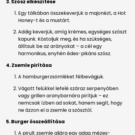
3. Szósz elkészítése
Egy tálkában összekeverjük a majonézt, a Hot
Honey-t és a mustárt.
Addig keverjük, amíg krémes, egységes szószt
kapunk. Kóstoljuk meg, és ha szükséges,
állítsuk be az arányokat – a cél egy
harmonikus, enyhén édes-pikáns szósz.
4. Zsemle pirítása
A hamburgerzsömléket félbevágjuk.
Vágott felükkel lefelé száraz serpenyőben
vagy grillen aranybarnára pirítjuk – ez
nemcsak ízben ad sokat, hanem segít, hogy
ne ázzon el a zsemle a szósztól.
5. Burger összeállítása
A pirult zsemle aljára egy adag mézes-