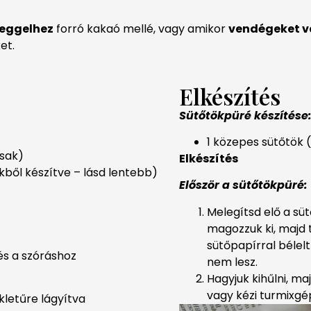
reggelhez
forró kakaó mellé, vagy amikor
vendégeket v
et.
Elkészítés
Sütőtökpüré készítése
1 közepes sütőtök (k
asak)
Elkészítés
ökből készítve – lásd lentebb)
Először a sütőtökpüré:
Melegítsd elő a süt
magozzuk ki, majd t
sütőpapírral bélel
vés a szóráshoz
nem lesz.
Hagyjuk kihűlni, ma
vagy kézi turmixgé
kletűre lágyítva