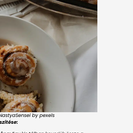
 NastyaSensei by pexels
szítése: