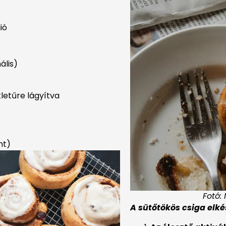
ió
ális)
letűre lágyítva
nt)
Fotó:
A sütőtökös csiga elké