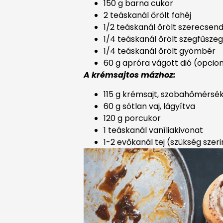
150 g barna cukor
2 teáskanál őrölt fahéj
1/2 teáskanál őrölt szerecsend
1/4 teáskanál őrölt szegfűszeg
1/4 teáskanál őrölt gyömbér
60 g apróra vágott dió (opcion
A krémsajtos mázhoz:
115 g krémsajt, szobahőmérsék
60 g sótlan vaj, lágyítva
120 g porcukor
1 teáskanál vaníliakivonat
1-2 evőkanál tej (szükség szeri