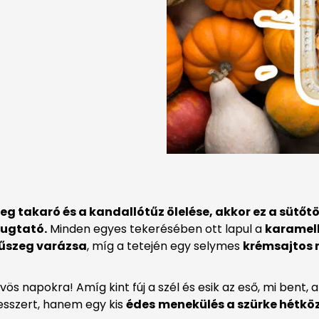
 takaró és a kandallótűz ölelése, akkor ez a sütőt
yugtató.
Minden egyes tekerésében ott lapul a
karamell
fűszeg varázsa
, míg a tetején egy selymes
krémsajtos
vös napokra! Amíg kint fúj a szél és esik az eső, mi bent
esszert, hanem egy kis
édes
menekülés a szürke hétk