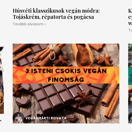
Húsvéti klasszikusok vegán módra:
K
Tojáskrém, répatorta és pogácsa
e
w
Tovább olvasom »
T