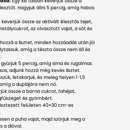
lása:
Egy kis tálban keverjük össze a
lesztőt. Hagyjuk állni 5 percig, amíg habos
everjük össze az aktivált élesztős tejet,
istálycukrot, az olvasztott vajat, a sót és
hozzá a lisztet, minden hozzáadás után jól
lytassuk, amíg a tészta össze nem áll és
.
n gyúrjuk 5 percig, amíg sima és rugalmas
sos, adjunk hozzá még kevés lisztet.
sszük, letakarjuk, és meleg helyen 1-1,5
 amíg a duplájára nem nő.
jük össze a barna cukrot, fahéjat,
gfűszeget és gyömbért.
lisztezett felületen 40×30 cm-es
.
esen a puha vajat, majd szórjuk meg a
s a dióval.