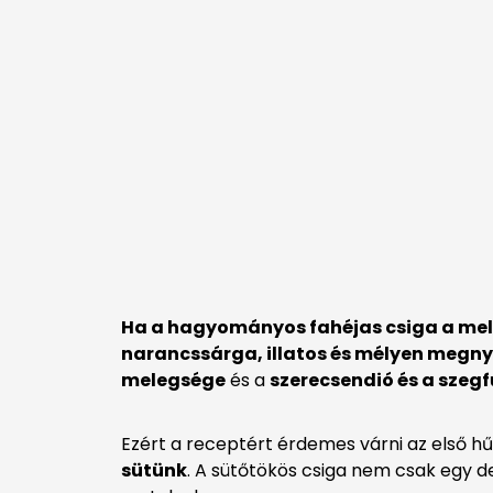
Ha a hagyományos fahéjas csiga a meleg
narancssárga, illatos és mélyen megn
melegsége
és a
szerecsendió és a szeg
Ezért a receptért érdemes várni az első hű
sütünk
. A sütőtökös csiga nem csak egy d