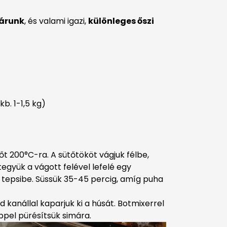
árunk
, és valami igazi,
különleges őszi
:
b. 1-1,5 kg)
őt 200°C-ra. A sütőtököt vágjuk félbe,
együk a vágott felével lefelé egy
t tepsibe. Süssük 35-45 percig, amíg puha
jd kanállal kaparjuk ki a húsát. Botmixerrel
ppel pürésítsük simára.