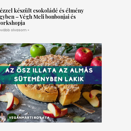
ézzel készült csokoládé és élmény
gyben – Végh Meli bonbonjai és
orkshopja
ovább olvasom »