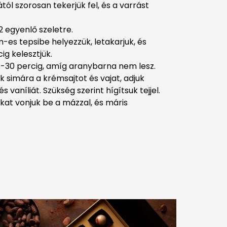
tól szorosan tekerjük fel, és a varrást
12 egyenlő szeletre.
-es tepsibe helyezzük, letakarjuk, és
ig kelesztjük.
-30 percig, amíg aranybarna nem lesz.
k simára a krémsajtot és vajat, adjuk
 vaníliát. Szükség szerint hígítsuk tejjel.
at vonjuk be a mázzal, és máris