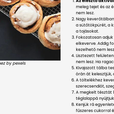
Az élesztő aktivá
meleg tejet és az é
nem lesz.
Nagy keverőtálban k
a sütőtökpürét, a kr
a tojásokat.
Fokozatosan adjuk 
elkeverve. Addig fo
kezelhető nem lesz
Lisztezett felülete
nem lesz. Ha ragac
ez by pexels
Kivajazott tálba te
órán át kelesztjük,
A töltelékhez kever
szerecsendiót, sze
A megkelt tésztát 
téglalappá nyújtjuk
Kenjük rá egyenlet
fűszeres cukorral é