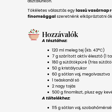
asztalunkon.
Tökéletes választás egy
lassú vasárnap 
finomsággal
szeretnénk elkápráztatni ők
Hozzávalók
A tésztához:
120 ml meleg tej (kb. 43°C)
7 g szárított aktív élesztő (1 t
180 g sütőtökpüré (friss sütőt
50 g kristálycukor
60 g sótlan vaj, megolvasztva
1 teáskanál só
2 nagy tojás
500 g finomliszt, plusz egy ke
A töltelékhez:
115 g sótlan vaj, szobahőmérsé