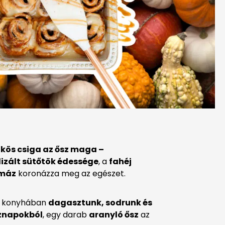
ökös csiga az ősz maga –
izált sütőtök édessége
, a
fahéj
 máz
koronázza meg az egészet.
, a konyhában
dagasztunk, sodrunk és
öznapokból
, egy darab
aranyló ősz
az