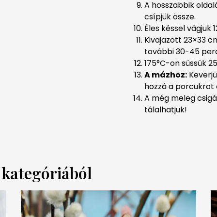
A hosszabbik oldalá
csípjük össze.
Éles késsel vágjuk 
Kivajazott 23×33 cm
további 30-45 perc
175°C-on süssük 25
A mázhoz:
Keverjü
hozzá a porcukrot és
A még meleg csigák
tálalhatjuk!
a kategóriából