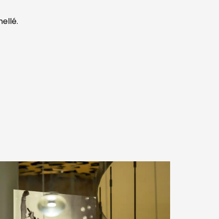
ellé.