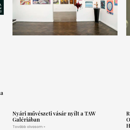
sa
Nyári művészeti vásár nyílt a TAW
R
Galériában
O
H
Tovább olvasom »