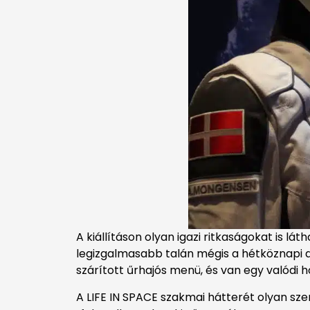
A kiállításon olyan igazi ritkaságokat is lá
legizgalmasabb talán mégis a hétköznapi 
szárított űrhajós menü, és van egy valódi h
A LIFE IN SPACE szakmai hátterét olyan sze