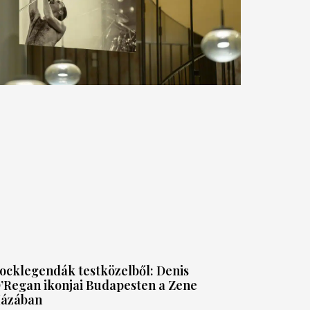
ocklegendák testközelből: Denis
’Regan ikonjai Budapesten a Zene
ázában