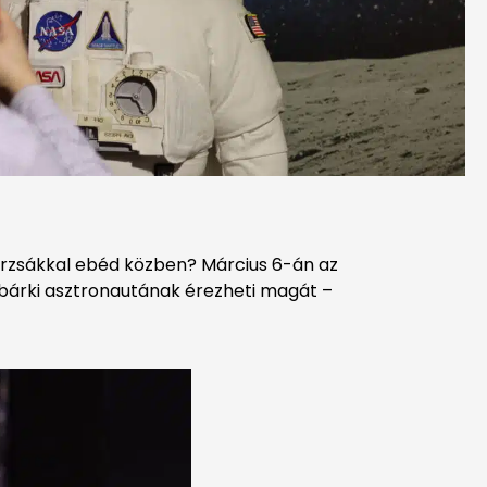
orzsákkal ebéd közben? Március 6-án az
 bárki asztronautának érezheti magát –