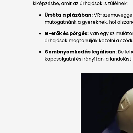
kiképzésbe, amit az űrhajósok is túlélnek:
Űrséta a plázában:
VR-szemüveggel 
mutogatnánk a gyereknek, hol alszan
G-erők és pörgés:
Van egy szimulátor
űrhajósok megtanulják kezelni a szédü
Gombnyomkodás legálisan:
Be lehe
kapcsolgatni és irányítani a landolást.