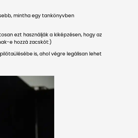
esebb, mintha egy tankönyvben
tosan ezt használják a kiképzésen, hogy az
nak-e hozzá zacskót:)
pilótaülésébe is, ahol végre legálisan lehet