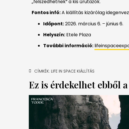
„felszedhetnek” a kis űrutazók.
Fontos infó:
A kiállítás kizárólag idegenve
Időpont:
2026. március 6. – június 6.
Helyszín:
Etele Plaza
További információ:
lifeinspaceex
CÍMKÉK:
LIFE IN SPACE KIÁLLÍTÁS
Ez is érdekelhet ebből 