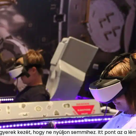
 a gyerek kezét, hogy ne nyúljon semmihez. Itt pont az a lé