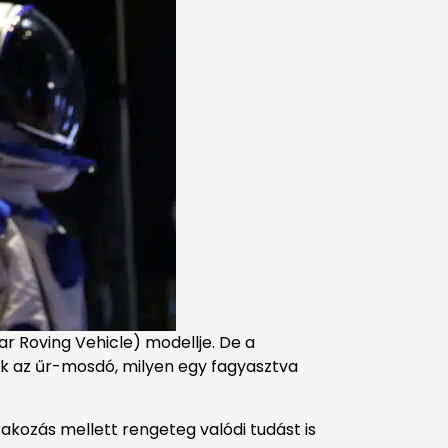
nar Roving Vehicle) modellje. De a
k az űr-mosdó, milyen egy fagyasztva
órakozás mellett rengeteg valódi tudást is