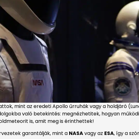
thattok, mint az eredeti Apollo űrruhák vagy a holdjáró (Lu
dolgokba való betekintés: megnézhetitek, hogyan működi
oldmeteorit is, amit meg is érinthettek!
rvezetek garantálják, mint a
NASA
vagy az
ESA
, így a sz