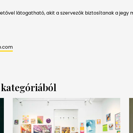
zetővel látogatható, akit a szervezők biztosítanak a jegy m
po.com
a kategóriából