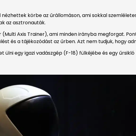
nézhettek körbe az űrállomáson, ami sokkal szemlélet
ak az asztronauták.
 (Multi Axis Trainer), ami minden irányba megforgat. Pon
lést és a tájékozódást az űrben. Azt nem tudjuk, hogy ad
t ülni egy igazi vadászgép (F-18) fülkéjébe és egy űrsikló 