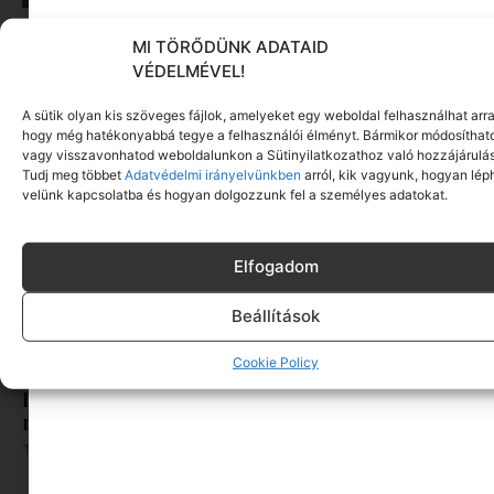
Visszatér a Filmpiknik: mozi a szabadban,
MI TÖRŐDÜNK ADATAID
jégkrémmel a kézben
VÉDELMÉVEL!
Tovább olvasom »
A sütik olyan kis szöveges fájlok, amelyeket egy weboldal felhasználhat arra
hogy még hatékonyabbá tegye a felhasználói élményt. Bármikor módosíthat
vagy visszavonhatod weboldalunkon a Sütinyilatkozathoz való hozzájárulás
Tudj meg többet
Adatvédelmi irányelvünkben
arról, kik vagyunk, hogyan lép
velünk kapcsolatba és hogyan dolgozzunk fel a személyes adatokat.
Elfogadom
Beállítások
Cookie Policy
Ismerős nevek vitték a mozit: ez volt a magyar
nézők 10 kedvenc filmje 2026 első félévében
Tovább olvasom »