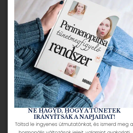
játszhatnak a nővérek egymás életében. Íme
egy szubjektív válogatás a kedvenc nővéres
filmjeinkről.
Találsz köztük
szívmelengető
darabokat, inspirálókat,
és drámai műveket is.
Hannah és nővérei (1986)
Rendező: Woody Allen
NE HAGYD, HOGY A TÜNETEK
IRÁNYÍTSÁK A NAPJAIDAT!
Töltsd le ingyenes útmutatónkat, és ismerd meg 
hormonális változások jeleit, valamint gyakorlati