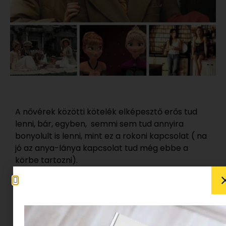
A nővérek közötti kötelék elképesztő erős tud
lenni, bár, egyben, semmi sem tud annyira
bonyolult is lenni, mint ez a rokoni kapcsolat ( na
jó az anya-lánya kapcsolat tud még ebbe a
körbe tartozni).
Hollywood és a világ nagy filmgyártói már
nagyon korán felismerték a lehetőséget ebben a
rokoni kapcsolatban, így számos filmet találunk,
amelyek bemutatják milyen szerepet játszanak,