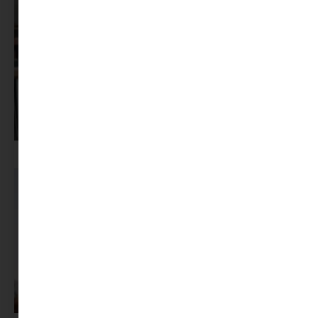
Pszichológus keresése az interneten: mire figyelj döntés előtt?