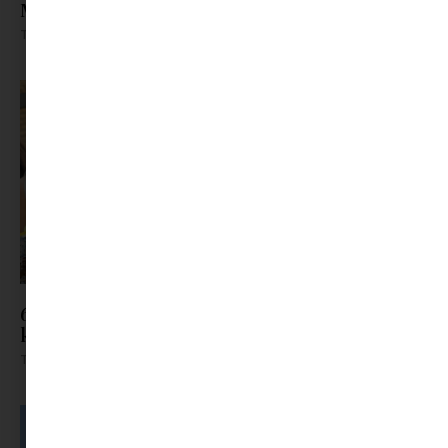
Minimaxon
Tovább olvasom »
6 új nyári romantikus sorozat, amit nem akarsz
kihagyni. Miért is akarnád?
Tovább olvasom »