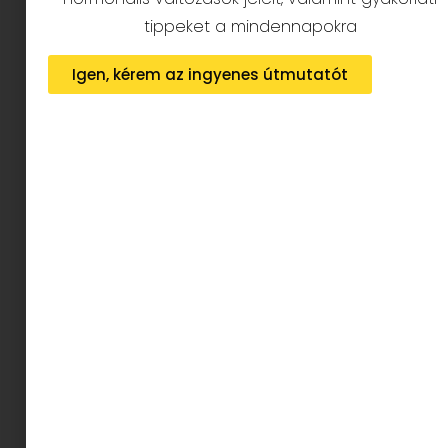
tippeket a mindennapokra
Igen, kérem az ingyenes útmutatót
Woody Allen romantikus vigjátéka, mely egyben
a leghumánusabb alkotása a rendező
géniusznak.
A filmben főszereplői: Mia Farrow, Barbara
Hershey, Dianne Wiest és Michael Caine. A
történet középpontjában Hannah (Mia Farrow)
áll, egy sikeres színésznő, és nővérei, Lee
(Barbara Hershey), Holly (Dianne Wiest). A film
az életükről szól, arról, hogyan hatnak egymásr,
hogyan viszonyulnak a férfiakhoz, családjukhoz, a
kapcsolataik hullámhegyeit és völgyeit
követhetjük nyomon. A poénok ütnek mint