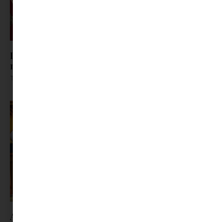
Ismerős nevek vitték a mozit: ez volt a magyar
nézők 10 kedvenc filmje 2026 első félévében
Tovább olvasom »
A nyári szünet legvidámabb pillanatai várnak a