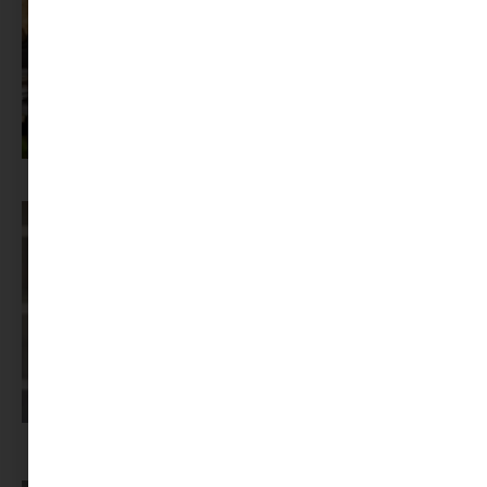
Az X-akták megkapta a saját LEGO-szettjét
Képernyőidő a nyári szünet után: hogyan lehet veszekedés nélkül új
szabályokat bevezetni?