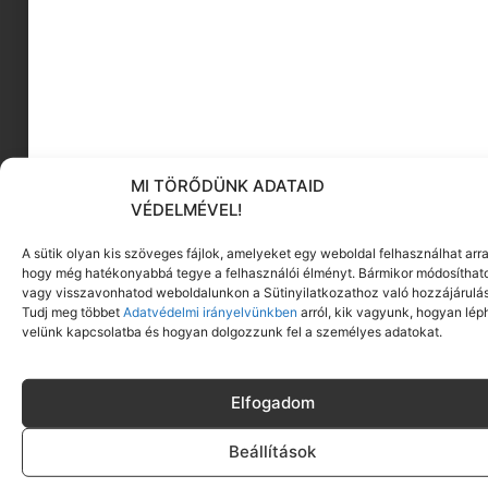
Click to accept marketing cookies and enable
this content
MI TÖRŐDÜNK ADATAID
VÉDELMÉVEL!
Mi történt Baby Jane-nel?
A sütik olyan kis szöveges fájlok, amelyeket egy weboldal felhasználhat arra
(1962) Rendező Robert
hogy még hatékonyabbá tegye a felhasználói élményt. Bármikor módosíthat
vagy visszavonhatod weboldalunkon a Sütinyilatkozathoz való hozzájárulás
Aldrich
Tudj meg többet
Adatvédelmi irányelvünkben
arról, kik vagyunk, hogyan lép
velünk kapcsolatba és hogyan dolgozzunk fel a személyes adatokat.
A végére hagytunk egy különleges darabot: nem
a könnyedebbik fajtából.
Elfogadom
Beállítások