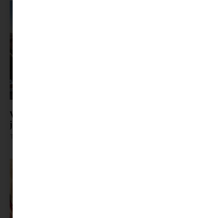
Visszatér a Filmpiknik: mozi a szabadban,
jégkrémmel a kézben
Tovább olvasom »