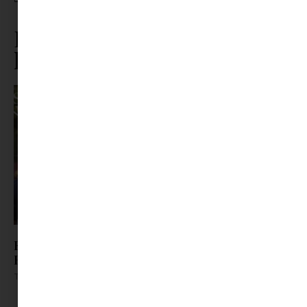
KAPCSOLATOK
,
TESTVÉREK
Ez is érdekelhet ebből a
kategóriából
Férjhez megy, vagy meghal? Női sorsok
Hollywood szerint
Tovább olvasom »