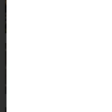
Az X-akták megkapta a saját LEGO-szettjét
Képernyőidő a nyári szünet után: hogyan lehet veszekedés nélkül új
szabályokat bevezetni?