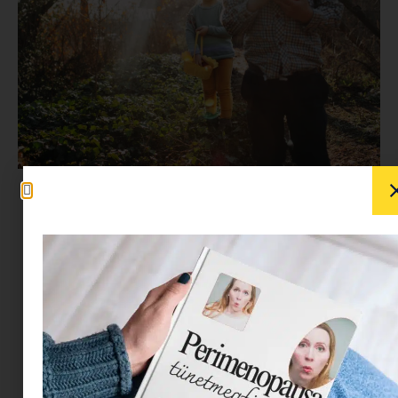
A szünet itt van a nyakunkon, és, ha te is
elfelejtetted, hogy előre felkészülj
programlehetőségekből, akkor íme egy ultimate
válogatás a legjobb húsvéti és tavaszi
programokból, egyeneses a
Minimatinétól
:
Piczinke húsvét – Piczinke