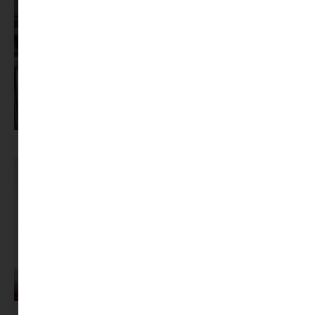
Pszichológus keresése az interneten: mire figyelj döntés előtt?
A magyarok tudják, mitől lennének boldogabbak. Csak nem így élnek.