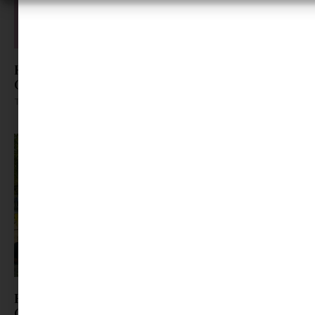
Kortárs kiállítás a Balaton-felvidéken: Heart &
Cherry pop-up nyílik Lovason
Tovább olvasom »
Ezen a hétvégén indul a vakáció – jön a Generali
Gyerek Sziget