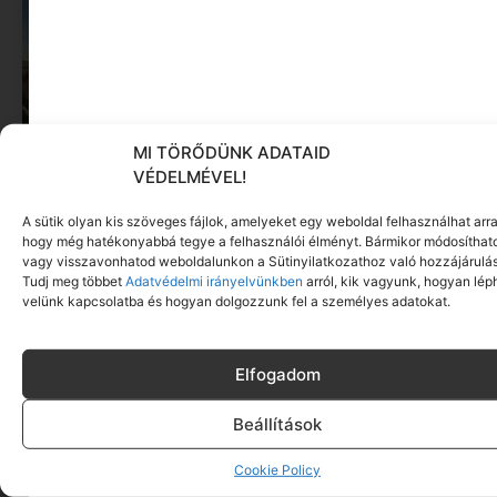
MI TÖRŐDÜNK ADATAID
VÉDELMÉVEL!
A sütik olyan kis szöveges fájlok, amelyeket egy weboldal felhasználhat arra
hogy még hatékonyabbá tegye a felhasználói élményt. Bármikor módosíthat
Visszatér a Filmpiknik: mozi a szabadban,
vagy visszavonhatod weboldalunkon a Sütinyilatkozathoz való hozzájárulás
jégkrémmel a kézben
Tudj meg többet
Adatvédelmi irányelvünkben
arról, kik vagyunk, hogyan lép
Tovább olvasom »
velünk kapcsolatba és hogyan dolgozzunk fel a személyes adatokat.
Elfogadom
Beállítások
Cookie Policy