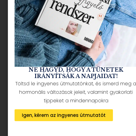
póniudvar, március 29. –
április 1.
NE HAGYD, HOGY A TÜNETEK
IRÁNYÍTSÁK A NAPJAIDAT!
Töltsd le ingyenes útmutatónkat, és ismerd meg 
hormonális változások jeleit, valamint gyakorlati
Ha szeretnétek a
vidám, tavaszi és húsvéti
tippeket a mindennapokra
hangulatot
magatokba szívni a családdal
együtt, akkor a Póniudvarban a helyetek.
Igen, kérem az ingyenes útmutatót
Tovább olvasom