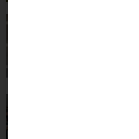
Az X-akták megkapta a saját LEGO-szettjét
Képernyőidő a nyári szünet után: hogyan lehet veszekedés nélkül új
szabályokat bevezetni?