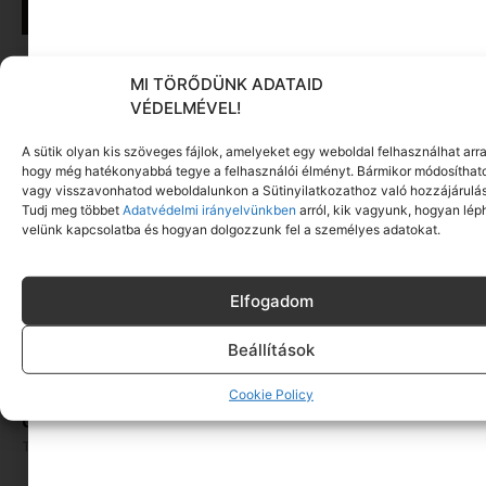
Addikt a Magyar Színházban
MI TÖRŐDÜNK ADATAID
Tovább olvasom »
VÉDELMÉVEL!
A sütik olyan kis szöveges fájlok, amelyeket egy weboldal felhasználhat arra
hogy még hatékonyabbá tegye a felhasználói élményt. Bármikor módosíthat
vagy visszavonhatod weboldalunkon a Sütinyilatkozathoz való hozzájárulás
Tudj meg többet
Adatvédelmi irányelvünkben
arról, kik vagyunk, hogyan lép
velünk kapcsolatba és hogyan dolgozzunk fel a személyes adatokat.
Elfogadom
Beállítások
A KisCoppélia a legkisebbek új kedvenc
Cookie Policy
előadása lesz
Tovább olvasom »