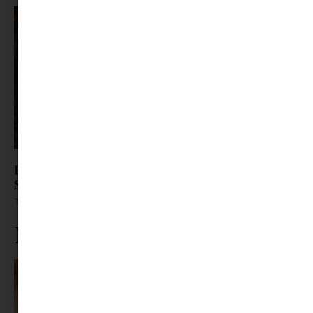
Parádés szereposztással érkezik a Centrál
Színházba A Macskalápon
Tovább olvasom »
Ne maradj le rólunk