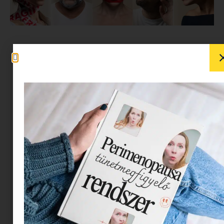
November 7-én mutatják be a
Centrál
Színház
ban Woody Allen legfrissebb darabját, a
Tiszta őrületet – ez lesz a mű világpremierje. Az
amerikai filmrendező és drámaíró, aki
hamarosan betölti 90. évét, ezúttal is jellegzetes,
fanyar stílusában ír neurózisokról, férfi-női
kapcsolatokról, a színházi világról és a sznobéria
mélységeiről. A történet központi mondanivalója:
hiába minden próbálkozás, végül mindig a vágy
és a szexualitás diktál. Puskás Tamás
rendezésében olyan elismert művészek játsszák
el a darabot, mint Hevér Gábor, Parti Nóra,
Martinovics Dorina, Szabó Kimmel Tamás és Balla
Eszter.