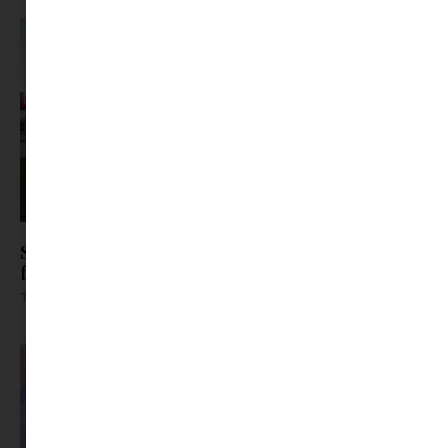
Sziget-bérlet helyett önkéntesség: így jutnak be
fiatalok a fesztiválra
Tovább olvasom »