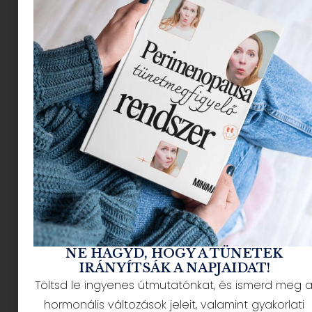
vonultat fel a hazai népzenei, balkáni és közel-
keleti tradíciók legjavából, az idei
programsorozat messze túlmutat egy
hagyományos fesztivál keretein. Olyan exkluzív
zenei és spirituális találkozásoknak ad otthont,
amelyek ebben a formában ritkán láthatók
könnyűzenei színtéren.
Portréfilmmel indul a
hatnapos kulturális
utazás
NE HAGYD, HOGY A TÜNETEK
IRÁNYÍTSÁK A NAPJAIDAT!
Töltsd le ingyenes útmutatónkat, és ismerd meg 
hormonális változások jeleit, valamint gyakorlati