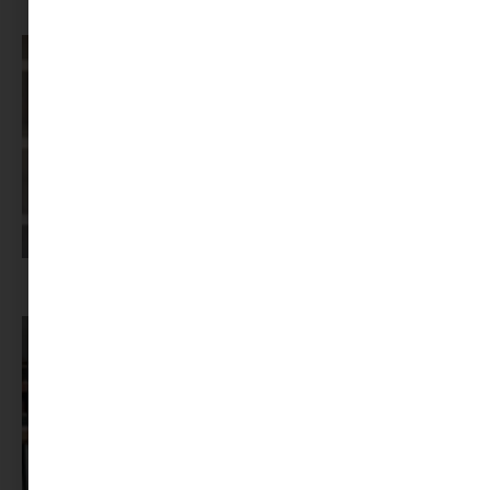
Az X-akták megkapta a saját LEGO-szettjét
Képernyőidő a nyári szünet után: hogyan lehet veszekedés nélkül új
szabályokat bevezetni?