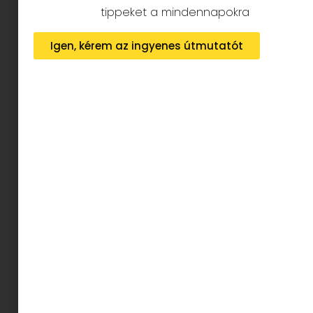
tippeket a mindennapokra
Igen, kérem az ingyenes útmutatót
A fesztivál nem a megszokott
koncertdömpinggel, hanem egy átgondolt,
vizuális felütéssel indít.
A nyitónapon debütáló Világzenei Kertmozi a
magyar népzenei hagyomány és a kalotaszegi
muzsika egyik legmeghatározóbb, korszakos
alakja előtt tiszteleg.
A
Neti Sanyi
című portréfilm vetítése nem
csupán egy archív gyűjtés bemutatása, hanem
mély és érzékeny betekintés abba az autentikus
világba, amelyből generációk – zenészek,