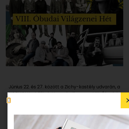
Június 22. és 27. között a Zichy-kastély udvarán, a
KOBUCI Kert fái alatt rendezik meg a VIII. Óbudai
Világzenei Hetet. Hat nap, több mint ötven
fellépő, és néhány olyan művészi kombináció,
amit máshol nem nagyon lehet látni.
Bár a rendezvény több mint félszáz művészt