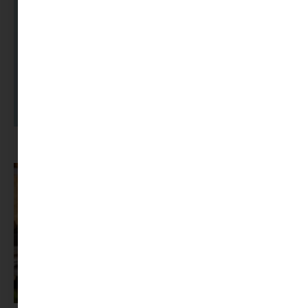
A dolgozók 94 százaléka fáradtságról számol be, mégis alig kérünk
segítséget