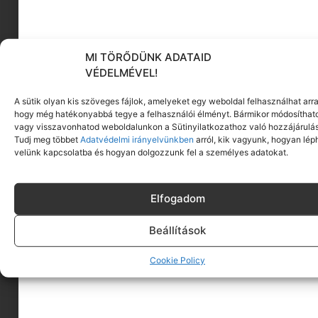
és tartósan beteg gyerekeknek ingyenes
programjain. A
Beats for Kids
kezdeményezés
keretében a zene és a közösségi élmény erejét
hívják segítségül, hogy a buliból gyógyító élmény
MI TÖRŐDÜNK ADATAID
VÉDELMÉVEL!
váljon.
A sütik olyan kis szöveges fájlok, amelyeket egy weboldal felhasználhat arra
hogy még hatékonyabbá tegye a felhasználói élményt. Bármikor módosíthat
A VIII. Óbudai Világzenei Hét nem egyszerűen
vagy visszavonhatod weboldalunkon a Sütinyilatkozathoz való hozzájárulás
koncertsorozat: egy hatnapos utazás kultúrák,
Tudj meg többet
Adatvédelmi irányelvünkben
arról, kik vagyunk, hogyan lép
történetek és hangzások között, ahol a
velünk kapcsolatba és hogyan dolgozzunk fel a személyes adatokat.
világzenét nem megőrizni, hanem újra és újra
átélni akarják. A fesztivál a NKA Kulturális
Elfogadom
Fesztiválok Kollégiumának támogatásával
valósul meg.
Beállítások
Cookie Policy
Facebook
Pinterest
LinkedIn