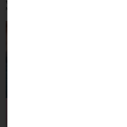
tudja tanulni finoman használni), de szép hangja legyen.
Megint csak: a szülők hálásak lesznek.