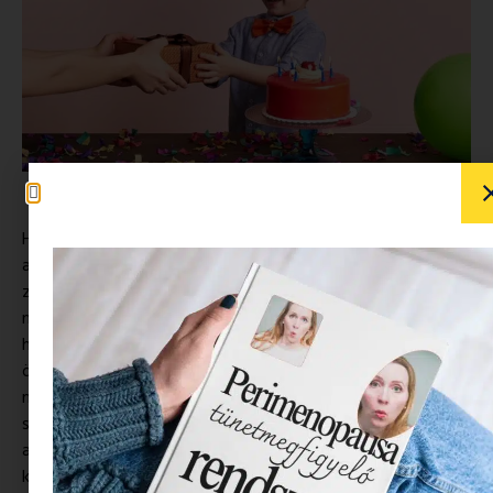
Ha viszonylag kicsi, 2-3 éves gyermek számára készülsz
ajándékkal, meglehetősen nehéz lehet a választás egy
zsúfolt játéküzlet közepén. Érdemes előre felkészülni, hogy
milyen korosztálynak szánjuk az ajándékot, és alkalmasint jó,
ha megkérdezzük a kisgyermek szüleit, hogy milyen játéknak
örülne a gyermekük. De emellé hoztunk pár tippet, hogy
milyen szempontokat érdemes figyelembe venni, ha örömet
szeretnél okozni mind a gyermeknek, akit meg akarsz
ajándékozni, mind a szüleinek. Hiszen – valljuk be – a
kisgyereknek való ajándékozás a szülő felé is egy gesztus.