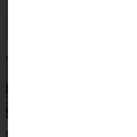
A dolgozók 94 százaléka fáradtságról számol be, mégis alig kérünk
segítséget
Az X-akták megkapta a saját LEGO-szettjét