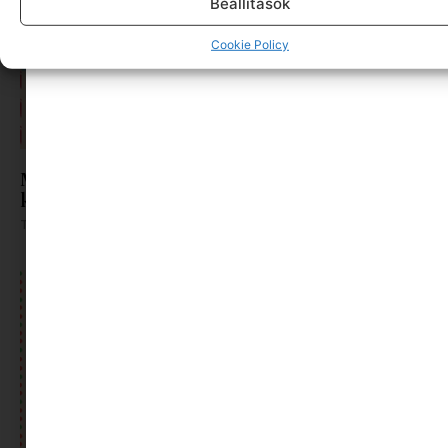
Beállítások
Cookie Policy
Mini világot a karácsonyfa alá | Minimag
karácsonyi ajándék ötletek
Tovább olvasom »