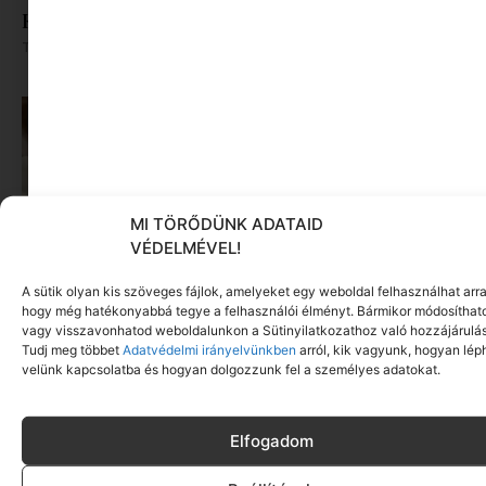
Könyvajánló: Kamil, aki a kezével lát
Tovább olvasom »
MI TÖRŐDÜNK ADATAID
VÉDELMÉVEL!
A sütik olyan kis szöveges fájlok, amelyeket egy weboldal felhasználhat arra
hogy még hatékonyabbá tegye a felhasználói élményt. Bármikor módosíthat
vagy visszavonhatod weboldalunkon a Sütinyilatkozathoz való hozzájárulás
Főzzünk vagy játszunk? Legyen mindkettő
Tudj meg többet
Adatvédelmi irányelvünkben
arról, kik vagyunk, hogyan lép
velünk kapcsolatba és hogyan dolgozzunk fel a személyes adatokat.
Tovább olvasom »
Elfogadom