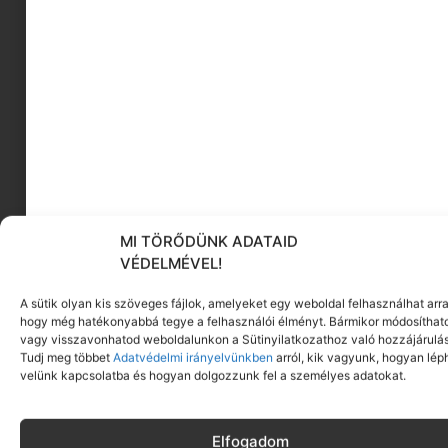
MI TÖRŐDÜNK ADATAID
VÉDELMÉVEL!
A sütik olyan kis szöveges fájlok, amelyeket egy weboldal felhasználhat arra
hogy még hatékonyabbá tegye a felhasználói élményt. Bármikor módosíthat
Djeco Arty Toys | Mona hercegnő és
vagy visszavonhatod weboldalunkon a Sütinyilatkozathoz való hozzájárulás
Holdvilág, a cica
Tudj meg többet
Adatvédelmi irányelvünkben
arról, kik vagyunk, hogyan lép
velünk kapcsolatba és hogyan dolgozzunk fel a személyes adatokat.
Megnézem
Elfogadom