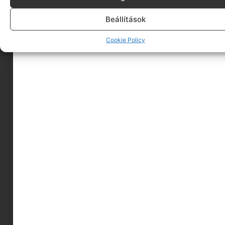
Beállítások
Cookie Policy
Djeco Arty Toys figura | Vulkán lovag
Megnézem