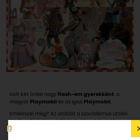
Volt két óriási nagy
flash-em gyerekként
: a
magyar
Playmobil
és az igazi
Playmobil
.
Emlékszel még? Az utóbbit a szocializmus utolsó
éveiben kizárólag dollárboltokban lehetett
beszerezni – szent ereklye volt –, míg az
előzőhöz akár a sarki trafikban is hozzá lehetett