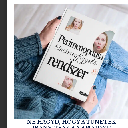
jutni. Életem egyik legnagyobb vágya volt a
figurákhoz tartozó postakocsi és a vár. A
postakocsit végül kipipálhattam.
Uhh, mekkora
mázli!
Voltak indiánjaim, cowboyok, katonák,
fegyverek, és persze az általuk felépített
mini-
univerzumok
.
Ez a lényeg.
Az igazi ajándék egy
történet
kezdete
. Egy olyan karakter, vagy egy olyan
mini-kiegészítő, amelyhez a gyerek azonnal
kötődni tud, és amely körül felépül a saját, belső
világ.
Mai szülőként is pontosan ugyanezt keressük:
szép, tartós, karakteres játékot
, ami nem a
pillanatnyi trendekről szól, hanem a
képzelet
elindításáról és az elmélyülésről
, ahogy annak
idején az én postakocsim is tette. Ebben a
válogatásban ilyen játékokat mutatunk.
NE HAGYD, HOGY A TÜNETEK
IRÁNYÍTSÁK A NAPJAIDAT!