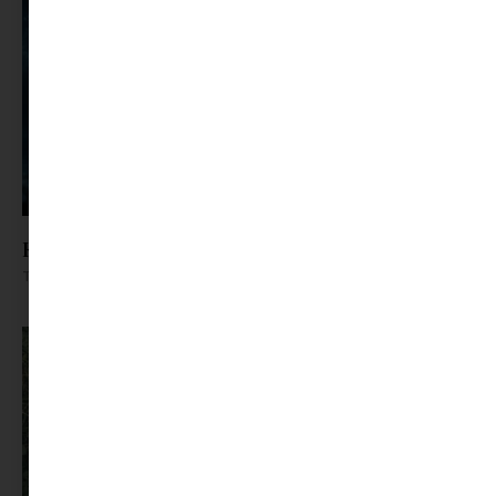
Könyves gyomros: Bálnák közt, veled
Tovább olvasom »