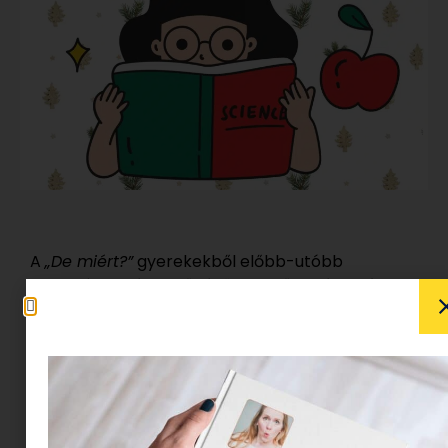
A
„De miért?”
gyerekekből előbb-utóbb
tudományos érdeklődésű kis elsősök és alsó
tagozatosok válnak, akiknek naponta több ezer
okos, értelmes kérdése van – és amikre olykor
maga a szülő sem tud válaszolni. De mit tehet az
a mindenre elszánt felmenő, aki a tudományos
kíváncsiságot szívesen kielégítené ugyan, a
képernyőidőt viszont esze ágában sincs