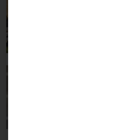
Az X-akták megkapta a saját LEGO-szettjét
Képernyőidő a nyári szünet után: hogyan lehet veszekedés nélkül új
szabályokat bevezetni?