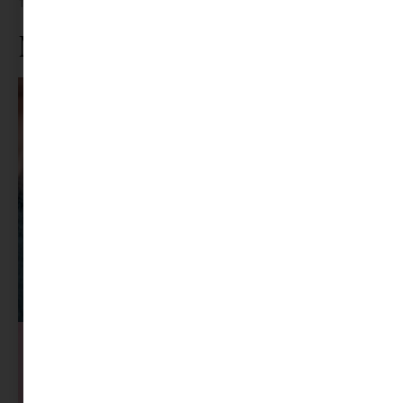
Tovább olvasom »
Ne maradj le rólunk