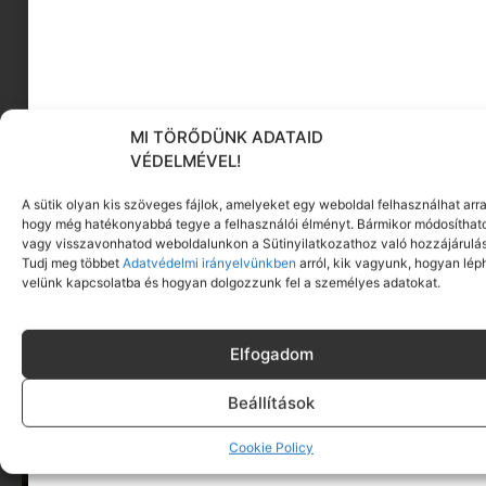
MI TÖRŐDÜNK ADATAID
Minimag Nagy Karácsonyi Válogatás | 2024
VÉDELMÉVEL!
Különszám
2024.11.06.
A sütik olyan kis szöveges fájlok, amelyeket egy weboldal felhasználhat arra
hogy még hatékonyabbá tegye a felhasználói élményt. Bármikor módosíthat
Tovább olvasom »
vagy visszavonhatod weboldalunkon a Sütinyilatkozathoz való hozzájárulás
Tudj meg többet
Adatvédelmi irányelvünkben
arról, kik vagyunk, hogyan lép
velünk kapcsolatba és hogyan dolgozzunk fel a személyes adatokat.
CÍMKÉK:
TUDOMÁNYOS KÖNYVEK GYEREKEKNEK
Ez is érdekelhet ebből a
Elfogadom
kategóriából
Beállítások
Cookie Policy