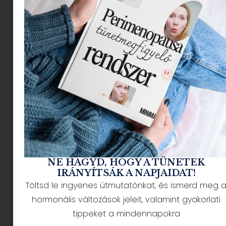
megnövelni?
Adam Kay: Hihetetlen
találmányok – Egy könyv,
ami szórakoztatva tanít
NE HAGYD, HOGY A TÜNETEK
IRÁNYÍTSÁK A NAPJAIDAT!
Töltsd le ingyenes útmutatónkat, és ismerd meg 
hormonális változások jeleit, valamint gyakorlati
tippeket a mindennapokra