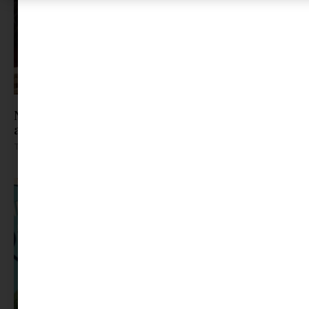
Nem dedós, nem háromórás: társasjátékok,
amiket kamaszokkal is érdemes elővenni
Tovább olvasom »