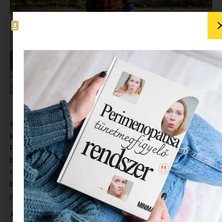
Mára már az orrunk is lefagy a hideg reggeleken, mégis jó
lenne, ha nem ez határozná meg a kedvünket, nem igaz?
Pedig nem könnyű ilyenkor (sem) anyaként helytállni, hiszen
bőven elég már az is, hogy nyolcvan réteget kell
ráimádkoznunk a kicsire, mielőtt elindulnánk vele a
bölcsibe/oviba! Játszani viszont ilyenkor is kell! De mit
játszunk ebben a hideg időben?
Amihez ráadásul tényleg fel kell jól öltöztetni a gyermeket.