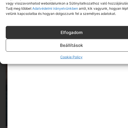
vagy visszavonhatod weboldalunkon a Sütinyilatkozathoz való hozzájárulás
Tudj meg többet
Adatvédelmi irányelvünkben
arról, kik vagyunk, hogyan lép
Kreatív ajándék azoknak a gyerekeknek, akik
velünk kapcsolatba és hogyan dolgozzunk fel a személyes adatokat.
szeretik az újdonságokat
Tovább olvasom »
Elfogadom
Ne maradj le rólunk
Beállítások
Cookie Policy