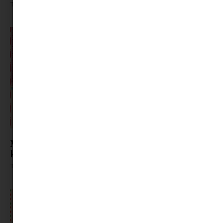
Tovább olvasom »
Mini világot a karácsonyfa alá | Minimag
karácsonyi ajándék ötletek
Tovább olvasom »