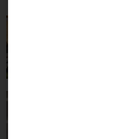
A dolgozók 94 százaléka fáradtságról számol be, mégis alig kérünk
segítséget
Az X-akták megkapta a saját LEGO-szettjét