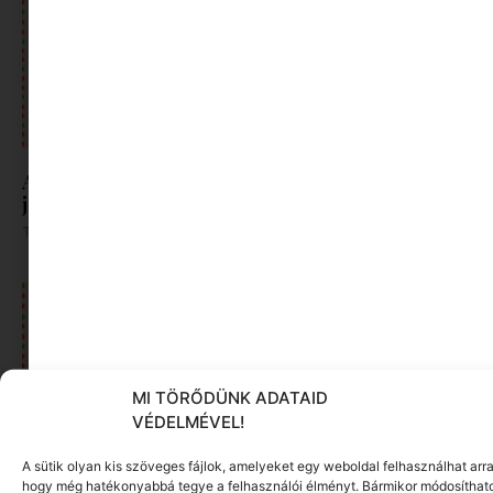
Ajándékok azoknak, akik már „túl nagyok a
játékhoz”
Tovább olvasom »
MI TÖRŐDÜNK ADATAID
VÉDELMÉVEL!
A sütik olyan kis szöveges fájlok, amelyeket egy weboldal felhasználhat arra
hogy még hatékonyabbá tegye a felhasználói élményt. Bármikor módosíthat