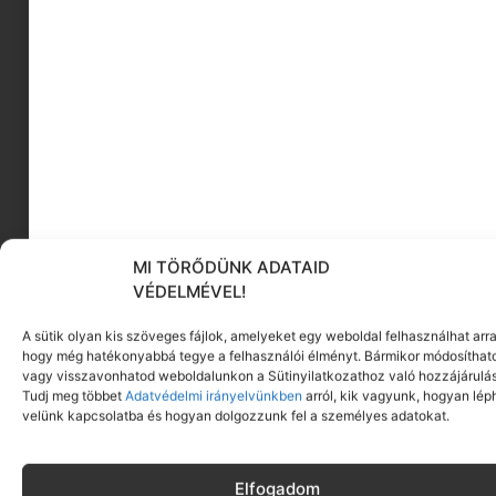
gyerekek, ami nemcsak a különböző stílusokból ad
ízelítőt, de olyan kérdésekre is választ ad, mint például
miből készülhet az indiai sárga festék, vagy, hogyan
működik a perspektíva.
Hasznos és szórakoztató
könyv, amivel bevezethetjük a gyerkőcöt a
művészetek világába.
A képek története
gyerekeknek 9+
MI TÖRŐDÜNK ADATAID
VÉDELMÉVEL!
A sütik olyan kis szöveges fájlok, amelyeket egy weboldal felhasználhat arra
hogy még hatékonyabbá tegye a felhasználói élményt. Bármikor módosíthat
vagy visszavonhatod weboldalunkon a Sütinyilatkozathoz való hozzájárulás
Tudj meg többet
Adatvédelmi irányelvünkben
arról, kik vagyunk, hogyan lép
velünk kapcsolatba és hogyan dolgozzunk fel a személyes adatokat.
Elfogadom