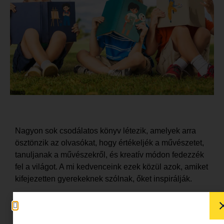
Nagyon sok csodálatos könyv létezik, amelyek arra
ösztönzik az olvasókat, hogy értékeljék a művészetet,
tanuljanak a művészekről, és kreatív módon fedezzék
fel a világot. A mi kedvenceink ezek közül azok, amiket
kifejezetten gyerekeknek szólnak, őket inspirálják.
A művészet mindenkinek mást jelent:
az általunk
létrehozott művészet kifejezheti érzelmeinket, és