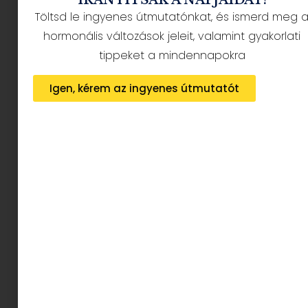
éves korosztály
Töltsd le ingyenes útmutatónkat, és ismerd meg 
hormonális változások jeleit, valamint gyakorlati
tippeket a mindennapokra
Igen, kérem az ingyenes útmutatót