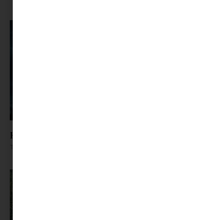
Könyves gyomros: Bálnák közt, veled
Tovább olvasom »