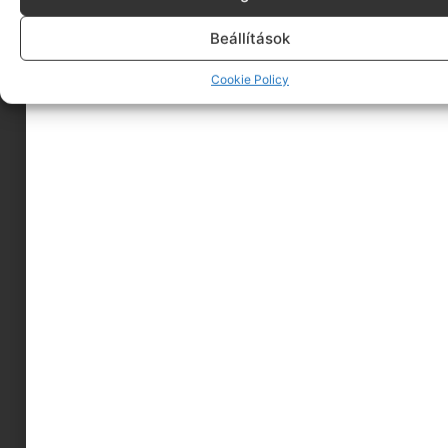
Beállítások
Cookie Policy
Egy könyv, ami meg se közelíti a hagyományos
művészeti könyveket, ezt már az első oldalon
leszögezik a szerzők, David Hockney festő, és Martin
Gaydord író, művészeti kritikus. Lényegében a kettejük
beszélgetésére épül a könyv, rengeteg érdekes