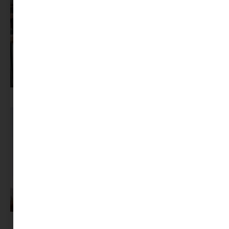
Pszichológus keresése az interneten: mire figyelj döntés előtt?
A magyarok tudják, mitől lennének boldogabbak. Csak nem így élnek.