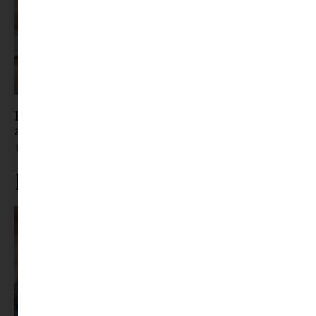
Készen álltok a kalandokra? Így válasszátok ki
az idei szezon legjobb gyerek cipő fazonjait
Tovább olvasom »
Ne maradj le rólunk