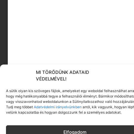
MEGNÉZEM
MI TÖRŐDÜNK ADATAID
VÉDELMÉVEL!
A sütik olyan kis szöveges fájlok, amelyeket egy weboldal felhasználhat arra
hogy még hatékonyabbá tegye a felhasználói élményt. Bármikor módosíthat
vagy visszavonhatod weboldalunkon a Sütinyilatkozathoz való hozzájárulás
Tudj meg többet
Adatvédelmi irányelvünkben
arról, kik vagyunk, hogyan lép
velünk kapcsolatba és hogyan dolgozzunk fel a személyes adatokat.
Elfogadom