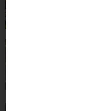
Az X-akták megkapta a saját LEGO-szettjét
Képernyőidő a nyári szünet után: hogyan lehet veszekedés nélkül új
szabályokat bevezetni?