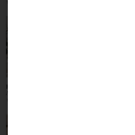
Tovább olvasom »
Hogyan támogasd a család immunrendszerét? –
A természetes házi patika alapjai
Tovább olvasom »