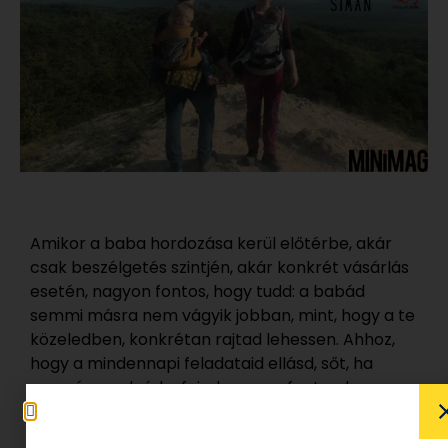
Amikor a baba hordozása kerül előtérbe, akár
csak beszélgetés szintjén, akár konkrét vásárlás
esetén, nagyon fontos, hogy tudd: a babád
semmi másra nem vágyik jobban, mint, hogy a te
közeledben, konkrétan rajtad lehessen. Ahhoz,
hogy a mindennapi feladataid ellásd, sőt, ha
mozgásra adnád a fejed nagyon fontos, hogy
megfelelő eszközt válasz magadnak.