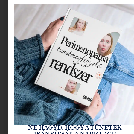
Több száz különféle babahordozó van a piacon,
de ezek közül nem mindegyik készül magas
minőségben, és nem mindegyik érdemes az
ajánlásra. Ha fontos számodra az aktív életmód,
ha szeretsz túrázni, sportolni, akkor ez a cikk
különösen hasznos lesz a számodra, hiszen
megmutatjuk neked milyen hordozót érdemes
választanod ehhez az életmódhoz.
NE HAGYD, HOGY A TÜNETEK
IRÁNYÍTSÁK A NAPJAIDAT!