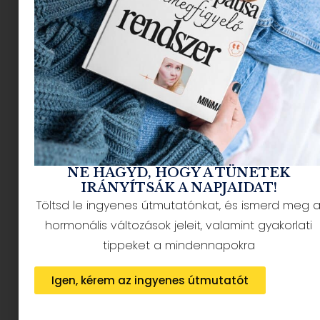
NÉPSZERŰ CIKKEK
NE HAGYD, HOGY A TÜNETEK
IRÁNYÍTSÁK A NAPJAIDAT!
Töltsd le ingyenes útmutatónkat, és ismerd meg 
HÍRLEVÉL FELIRATKOZÁS + AJÁNDÉK
hormonális változások jeleit, valamint gyakorlati
tippeket a mindennapokra
Igen, kérem az ingyenes útmutatót