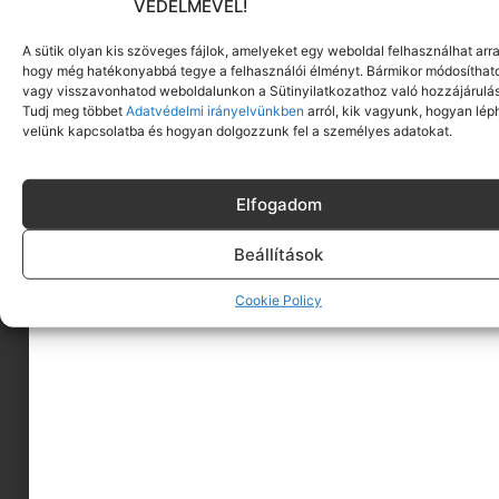
VÉDELMÉVEL!
A sütik olyan kis szöveges fájlok, amelyeket egy weboldal felhasználhat arra
hogy még hatékonyabbá tegye a felhasználói élményt. Bármikor módosíthat
vagy visszavonhatod weboldalunkon a Sütinyilatkozathoz való hozzájárulás
Tudj meg többet
Adatvédelmi irányelvünkben
arról, kik vagyunk, hogyan lép
velünk kapcsolatba és hogyan dolgozzunk fel a személyes adatokat.
Elfogadom
Beállítások
A MINIMAGRÓL
Cookie Policy
HIRDESS A MINIMAGON
FELHASZNÁLÁSI FELTÉTELEK
ADATVÉDELEM
KAPCSOLAT