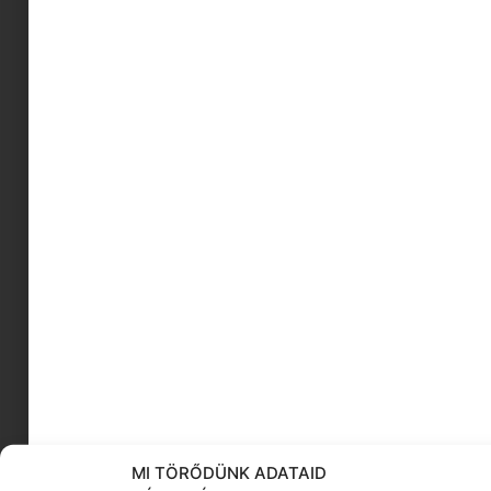
gyerek blog
Madam CJ Walker
fejlesztő játék
túlélési tippek anyáknak
Zene háza
bölcsi
táska tippek
parti hangulat
olvasási szokások
gyerekbarát ételek
KÖVESS MINKET
MI TÖRŐDÜNK ADATAID