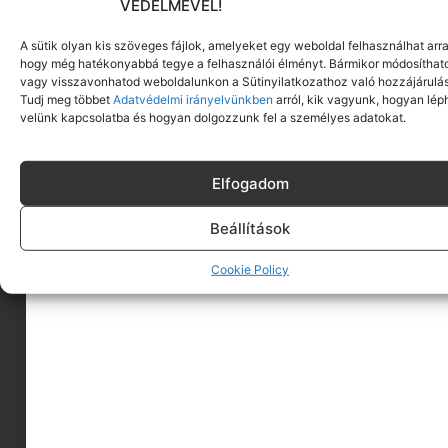
VÉDELMÉVEL!
A sütik olyan kis szöveges fájlok, amelyeket egy weboldal felhasználhat arra
hogy még hatékonyabbá tegye a felhasználói élményt. Bármikor módosíthat
vagy visszavonhatod weboldalunkon a Sütinyilatkozathoz való hozzájárulás
Tudj meg többet
Adatvédelmi irányelvünkben
arról, kik vagyunk, hogyan lép
velünk kapcsolatba és hogyan dolgozzunk fel a személyes adatokat.
Elfogadom
Beállítások
A MINIMAGRÓL
Cookie Policy
HIRDESS A MINIMAGON
FELHASZNÁLÁSI FELTÉTELEK
ADATVÉDELEM
KAPCSOLAT