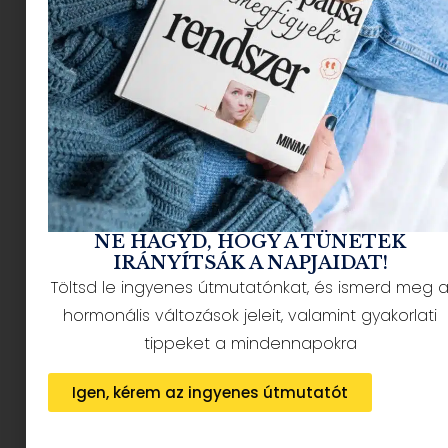
NÉPSZERŰ CIKKEK
NE HAGYD, HOGY A TÜNETEK
IRÁNYÍTSÁK A NAPJAIDAT!
Töltsd le ingyenes útmutatónkat, és ismerd meg 
HÍRLEVÉL FELIRATKOZÁS + AJÁNDÉK
hormonális változások jeleit, valamint gyakorlati
tippeket a mindennapokra
Igen, kérem az ingyenes útmutatót