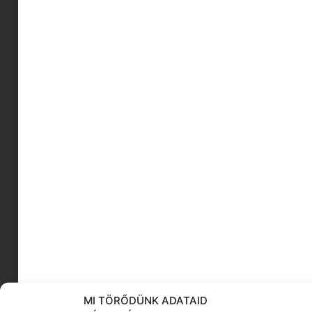
Könyvbemutató
baldachin
Empátia
baby sitter
kudarc
kamasz pszichológiai támogatás
montessori
őszi outfit
Babus Edina
vegán szendvicskrémek
KÖVESS MINKET
MI TÖRŐDÜNK ADATAID