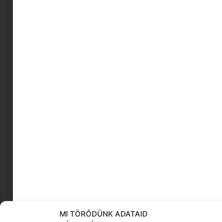
adománypakli
Eclectickdesign
spontán családi képek
Szalay Szilvi
karácsonyi illatgyertya
mese ajánló
ovikezdés
stresszkezelés
Provident önkéntes program
házimunka gyerekkel
KÖVESS MINKET
MI TÖRŐDÜNK ADATAID