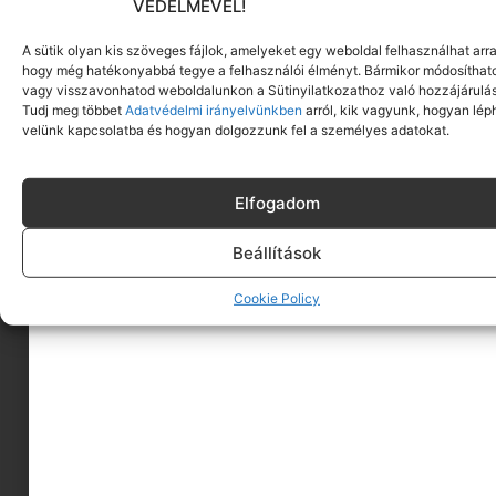
VÉDELMÉVEL!
A sütik olyan kis szöveges fájlok, amelyeket egy weboldal felhasználhat arra
hogy még hatékonyabbá tegye a felhasználói élményt. Bármikor módosíthat
vagy visszavonhatod weboldalunkon a Sütinyilatkozathoz való hozzájárulás
Tudj meg többet
Adatvédelmi irányelvünkben
arról, kik vagyunk, hogyan lép
velünk kapcsolatba és hogyan dolgozzunk fel a személyes adatokat.
Elfogadom
Beállítások
A MINIMAGRÓL
Cookie Policy
HIRDESS A MINIMAGON
FELHASZNÁLÁSI FELTÉTELEK
ADATVÉDELEM
KAPCSOLAT