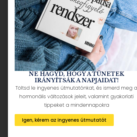
NÉPSZERŰ CIKKEK
NE HAGYD, HOGY A TÜNETEK
IRÁNYÍTSÁK A NAPJAIDAT!
Töltsd le ingyenes útmutatónkat, és ismerd meg 
HÍRLEVÉL FELIRATKOZÁS + AJÁNDÉK
hormonális változások jeleit, valamint gyakorlati
tippeket a mindennapokra
Igen, kérem az ingyenes útmutatót