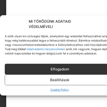
fenntartható gyerekdivat
MI TÖRŐDÜNK ADATAID
VÉDELMÉVEL!
KÖVESS MINKET
A sütik olyan kis szöveges fájlok, amelyeket egy weboldal felhasználhat arra
hogy még hatékonyabbá tegye a felhasználói élményt. Bármikor módosíthat
vagy visszavonhatod weboldalunkon a Sütinyilatkozathoz való hozzájárulás
Tudj meg többet
Adatvédelmi irányelvünkben
arról, kik vagyunk, hogyan lép
velünk kapcsolatba és hogyan dolgozzunk fel a személyes adatokat.
Elfogadom
Beállítások
Cookie Policy