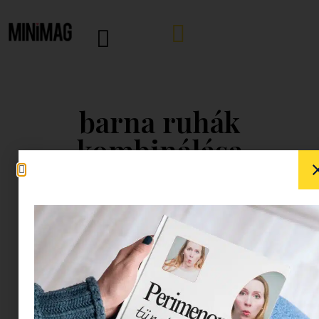
barna ruhák
kombinálása