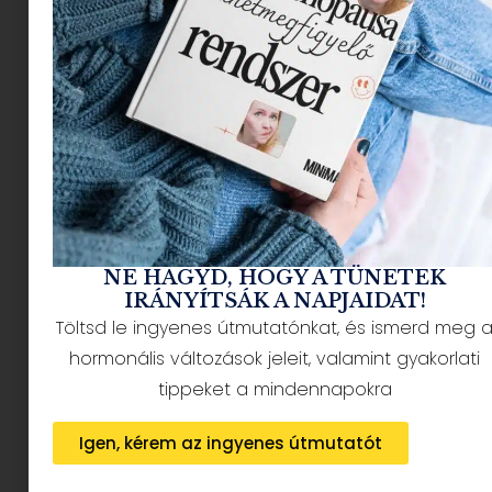
NÉPSZERŰ CIKKEK
NE HAGYD, HOGY A TÜNETEK
IRÁNYÍTSÁK A NAPJAIDAT!
Töltsd le ingyenes útmutatónkat, és ismerd meg 
hormonális változások jeleit, valamint gyakorlati
HÍRLEVÉL FELIRATKOZÁS + AJÁNDÉK
tippeket a mindennapokra
Igen, kérem az ingyenes útmutatót