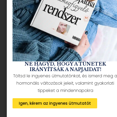
NÉPSZERŰ CIKKEK
NE HAGYD, HOGY A TÜNETEK
IRÁNYÍTSÁK A NAPJAIDAT!
Töltsd le ingyenes útmutatónkat, és ismerd meg 
HÍRLEVÉL FELIRATKOZÁS + AJÁNDÉK
hormonális változások jeleit, valamint gyakorlati
tippeket a mindennapokra
Igen, kérem az ingyenes útmutatót