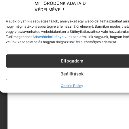
MI TÖRŐDÜNK ADATAID
VÉDELMÉVEL!
A sütik olyan kis szöveges fájlok, amelyeket egy weboldal felhasználhat arra
hogy még hatékonyabbá tegye a felhasználói élményt. Bármikor módosíthat
vagy visszavonhatod weboldalunkon a Sütinyilatkozathoz való hozzájárulás
Tudj meg többet
Adatvédelmi irányelvünkben
arról, kik vagyunk, hogyan lép
velünk kapcsolatba és hogyan dolgozzunk fel a személyes adatokat.
Elfogadom
Beállítások
Cookie Policy
A MINIMAGRÓL
HIRDESS A MINIMAGON
FELHASZNÁLÁSI FELTÉTELEK