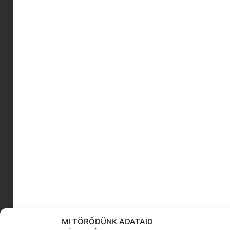
hírességek
inkluzív
boldog tények
Babus Edina
karácsonyi adományozás
tavaszi ékszer
villámgyors ebéd
különszám
Mellékhatás színdarab
CineFest Miskolc
KÖVESS MINKET
MI TÖRŐDÜNK ADATAID