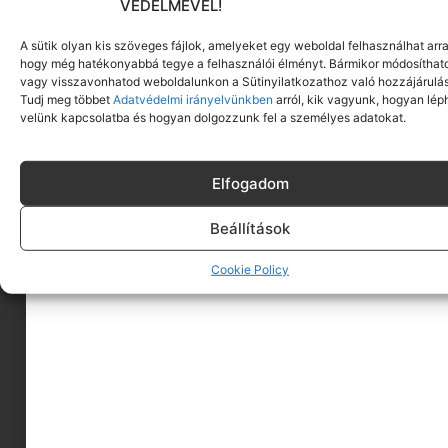
VÉDELMÉVEL!
A sütik olyan kis szöveges fájlok, amelyeket egy weboldal felhasználhat arra
hogy még hatékonyabbá tegye a felhasználói élményt. Bármikor módosíthat
vagy visszavonhatod weboldalunkon a Sütinyilatkozathoz való hozzájárulás
Tudj meg többet
Adatvédelmi irányelvünkben
arról, kik vagyunk, hogyan lép
velünk kapcsolatba és hogyan dolgozzunk fel a személyes adatokat.
Elfogadom
Beállítások
A MINIMAGRÓL
Cookie Policy
HIRDESS A MINIMAGON
FELHASZNÁLÁSI FELTÉTELEK
ADATVÉDELEM
KAPCSOLAT