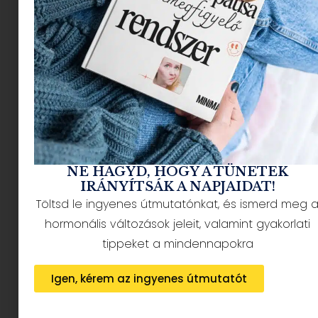
NÉPSZERŰ CIKKEK
NE HAGYD, HOGY A TÜNETEK
IRÁNYÍTSÁK A NAPJAIDAT!
Töltsd le ingyenes útmutatónkat, és ismerd meg 
HÍRLEVÉL FELIRATKOZÁS + AJÁNDÉK
hormonális változások jeleit, valamint gyakorlati
tippeket a mindennapokra
Igen, kérem az ingyenes útmutatót