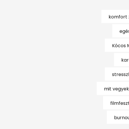
komfort 
egés
Kócos 
kar
stress
mit vegye
filmfes
burno