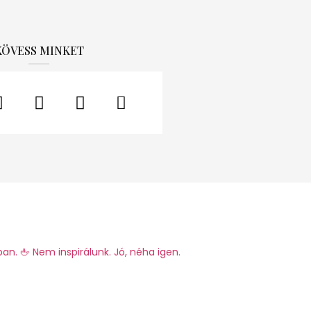
KÖVESS MINKET
ban.
🖕 Nem inspirálunk. Jó, néha igen.