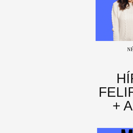
N
H
FELI
+ 