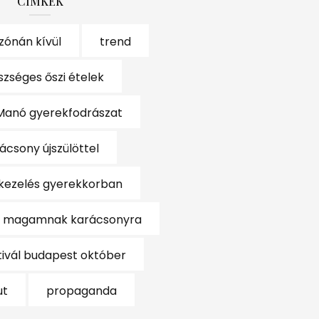
CÍMKÉK
zónán kívül
trend
zséges őszi ételek
Manó gyerekfodrászat
ácsony újszülöttel
zkezelés gyerekkorban
k magamnak karácsonyra
ztivál budapest október
ut
propaganda