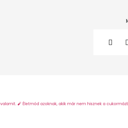
valamit.
🧨 Életmód azoknak, akik már nem hisznek a cukormáz