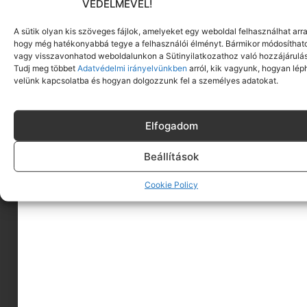
VÉDELMÉVEL!
A sütik olyan kis szöveges fájlok, amelyeket egy weboldal felhasználhat arra
hogy még hatékonyabbá tegye a felhasználói élményt. Bármikor módosíthat
vagy visszavonhatod weboldalunkon a Sütinyilatkozathoz való hozzájárulás
Tudj meg többet
Adatvédelmi irányelvünkben
arról, kik vagyunk, hogyan lép
velünk kapcsolatba és hogyan dolgozzunk fel a személyes adatokat.
Elfogadom
Beállítások
A MINIMAGRÓL
Cookie Policy
HIRDESS A MINIMAGON
FELHASZNÁLÁSI FELTÉTELEK
ADATVÉDELEM
KAPCSOLAT