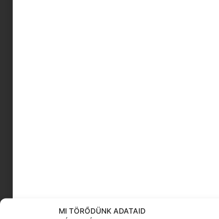
gyógytornász
könyvmolyoknak
karácsoynfa díszités
Magyar rapperek
hobbi kereső
mozgásfejlődése
lego alapítvány
kockás minta
diákmunka
40-es nő
KÖVESS MINKET
MI TÖRŐDÜNK ADATAID