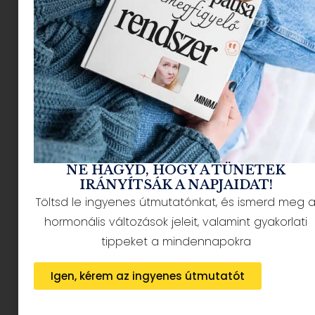
NÉPSZERŰ CIKKEK
NE HAGYD, HOGY A TÜNETEK
IRÁNYÍTSÁK A NAPJAIDAT!
Töltsd le ingyenes útmutatónkat, és ismerd meg 
HÍRLEVÉL FELIRATKOZÁS + AJÁNDÉK
hormonális változások jeleit, valamint gyakorlati
tippeket a mindennapokra
Igen, kérem az ingyenes útmutatót