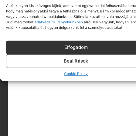
A sütik olyan kis szöveges fájlok, amelyeket egy weboldal felhasználhat arra
hogy még hatékonyabbá tegye a felhasználói élményt. Bármikor módosíthat
vagy visszavonhatod weboldalunkon a Sütinyilatkozathoz való hozzájárulás
Tudj meg többet
Adatvédelmi irányelvünkben
arról, kik vagyunk, hogyan lép
velünk kapcsolatba és hogyan dolgozzunk fel a személyes adatokat.
Elfogadom
Beállítások
A MINIMAGRÓL
Cookie Policy
HIRDESS A MINIMAGON
FELHASZNÁLÁSI FELTÉTELEK
ADATVÉDELEM
KAPCSOLAT
IMPRESSZUM