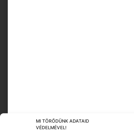
strandolás tömeg nélkül
stílusos ősz
Tóth Dániel
antioxidáns italok
melengető ételek
krimi válogatás
herbatherapy
apa szemmel
Frida Kahlo kávéfőző
szexuális élet
KÖVESS MINKET
MI TÖRŐDÜNK ADATAID
VÉDELMÉVEL!