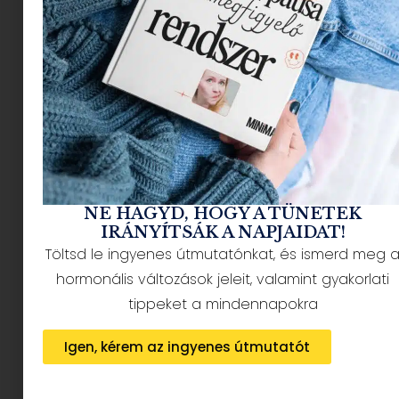
NÉPSZERŰ CIKKEK
NE HAGYD, HOGY A TÜNETEK
IRÁNYÍTSÁK A NAPJAIDAT!
Töltsd le ingyenes útmutatónkat, és ismerd meg 
HÍRLEVÉL FELIRATKOZÁS + AJÁNDÉK
hormonális változások jeleit, valamint gyakorlati
tippeket a mindennapokra
Igen, kérem az ingyenes útmutatót