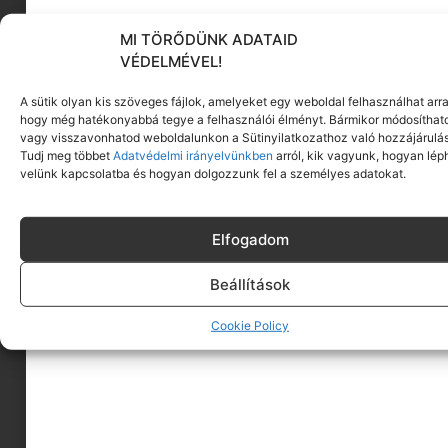
MI TÖRŐDÜNK ADATAID
KÖVESS MINKET
VÉDELMÉVEL!
A sütik olyan kis szöveges fájlok, amelyeket egy weboldal felhasználhat arra
hogy még hatékonyabbá tegye a felhasználói élményt. Bármikor módosíthat
vagy visszavonhatod weboldalunkon a Sütinyilatkozathoz való hozzájárulás
Tudj meg többet
Adatvédelmi irányelvünkben
arról, kik vagyunk, hogyan lép
velünk kapcsolatba és hogyan dolgozzunk fel a személyes adatokat.
Elfogadom
Beállítások
Cookie Policy
A MINIMAGRÓL
HIRDESS A MINIMAGON