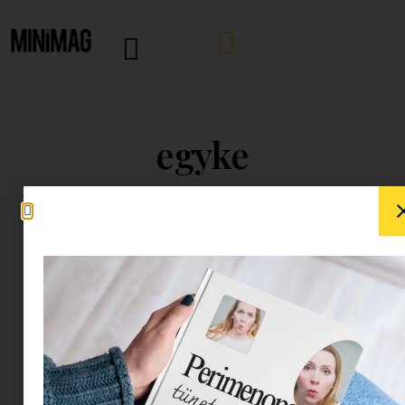
egyke