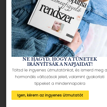
NÉPSZERŰ CIKKEK
NE HAGYD, HOGY A TÜNETEK
IRÁNYÍTSÁK A NAPJAIDAT!
Töltsd le ingyenes útmutatónkat, és ismerd meg 
HÍRLEVÉL FELIRATKOZÁS + AJÁNDÉK
hormonális változások jeleit, valamint gyakorlati
tippeket a mindennapokra
Igen, kérem az ingyenes útmutatót