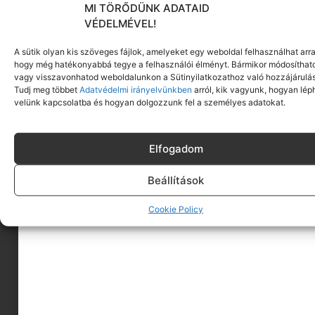
MI TÖRŐDÜNK ADATAID
VÉDELMÉVEL!
A sütik olyan kis szöveges fájlok, amelyeket egy weboldal felhasználhat arra
hogy még hatékonyabbá tegye a felhasználói élményt. Bármikor módosíthat
vagy visszavonhatod weboldalunkon a Sütinyilatkozathoz való hozzájárulás
Tudj meg többet
Adatvédelmi irányelvünkben
arról, kik vagyunk, hogyan lép
velünk kapcsolatba és hogyan dolgozzunk fel a személyes adatokat.
Elfogadom
Beállítások
Cookie Policy
A MINIMAGRÓL
HIRDESS A MINIMAGON
FELHASZNÁLÁSI FELTÉTELEK