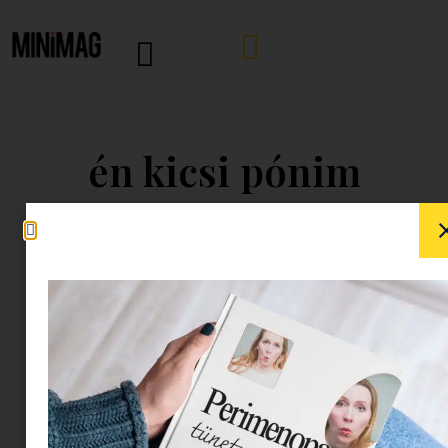
én kicsi pónim