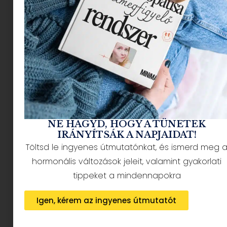
NÉPSZERŰ CIKKEK
NE HAGYD, HOGY A TÜNETEK
IRÁNYÍTSÁK A NAPJAIDAT!
Töltsd le ingyenes útmutatónkat, és ismerd meg 
HÍRLEVÉL FELIRATKOZÁS + AJÁNDÉK
hormonális változások jeleit, valamint gyakorlati
tippeket a mindennapokra
Igen, kérem az ingyenes útmutatót