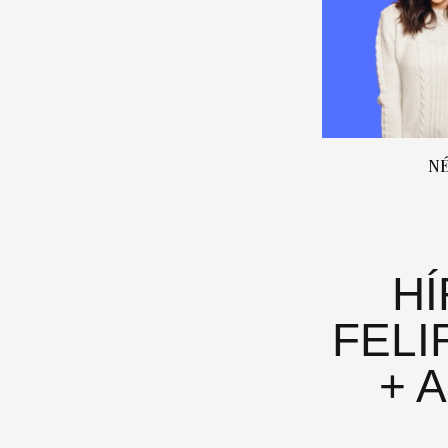
N
H
FELI
+ 