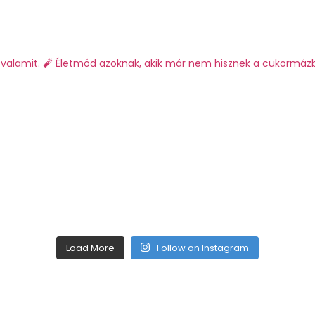
valamit.
🧨 Életmód azoknak, akik már nem hisznek a cukormáz
Load More
Follow on Instagram