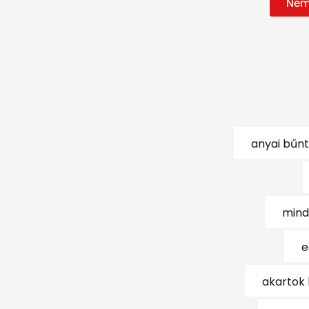
Nem
anyai bűn
mind
e
akartok 