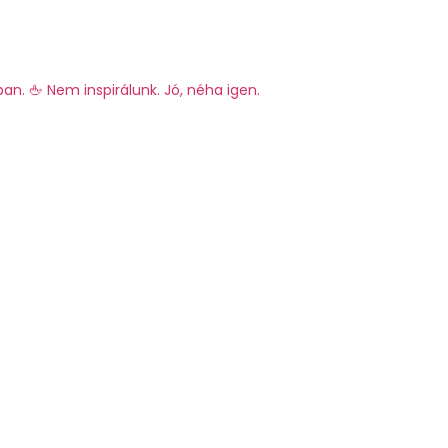
ban.
🖕 Nem inspirálunk. Jó, néha igen.