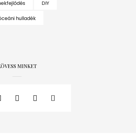
ekfejlődés
DIY
óceáni hulladék
KÖVESS MINKET