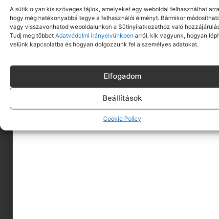
A sütik olyan kis szöveges fájlok, amelyeket egy weboldal felhasználhat arra
hogy még hatékonyabbá tegye a felhasználói élményt. Bármikor módosíthat
vagy visszavonhatod weboldalunkon a Sütinyilatkozathoz való hozzájárulás
Tudj meg többet
Adatvédelmi irányelvünkben
arról, kik vagyunk, hogyan lép
velünk kapcsolatba és hogyan dolgozzunk fel a személyes adatokat.
Elfogadom
Beállítások
A MINIMAGRÓL
Cookie Policy
HIRDESS A MINIMAGON
FELHASZNÁLÁSI FELTÉTELEK
ADATVÉDELEM
KAPCSOLAT
IMPRESSZUM