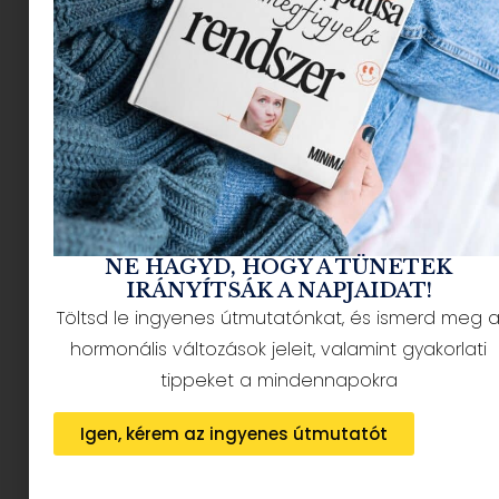
NÉPSZERŰ CIKKEK
NE HAGYD, HOGY A TÜNETEK
IRÁNYÍTSÁK A NAPJAIDAT!
Töltsd le ingyenes útmutatónkat, és ismerd meg 
HÍRLEVÉL FELIRATKOZÁS + AJÁNDÉK
hormonális változások jeleit, valamint gyakorlati
tippeket a mindennapokra
Igen, kérem az ingyenes útmutatót