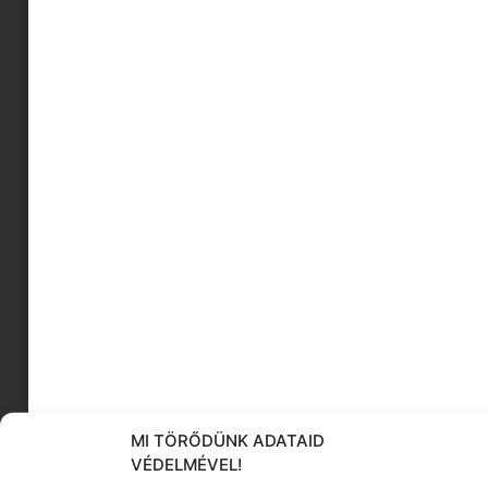
gyors receptek
otthoni nevelés
színeket a gyerekszobába
cumizás
túlélő kalauz anyukáknak
mamazoo
gyermekkori gerincferdülés
k-pop
tanulás felnőttként
pantone
KÖVESS MINKET
MI TÖRŐDÜNK ADATAID
VÉDELMÉVEL!