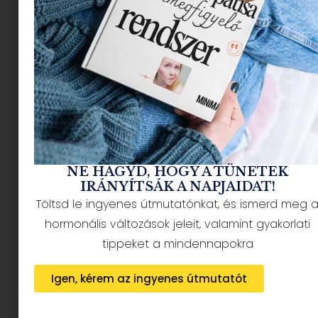
NÉPSZERŰ CIKKEK
NE HAGYD, HOGY A TÜNETEK
IRÁNYÍTSÁK A NAPJAIDAT!
Töltsd le ingyenes útmutatónkat, és ismerd meg 
HÍRLEVÉL FELIRATKOZÁS + AJÁNDÉK
hormonális változások jeleit, valamint gyakorlati
tippeket a mindennapokra
Igen, kérem az ingyenes útmutatót