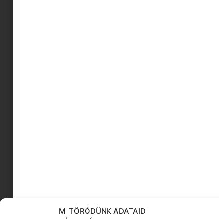
hétvégi városnézés tippek.
ami kellhet a suliba
babajátékok
’90-es évek
matricás képek
gyerekszoba rend
Filmpiknik
fenék fogdosás
kamaszok és szülők
januári gyerek
KÖVESS MINKET
MI TÖRŐDÜNK ADATAID