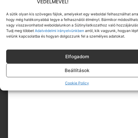
VÉDELMÉVEL!
A sütik olyan kis szöveges fájlok, amelyeket egy weboldal felhasználhat arra
hogy még hatékonyabbá tegye a felhasználói élményt. Bármikor módosíthat
vagy visszavonhatod weboldalunkon a Sütinyilatkozathoz való hozzájárulás
Tudj meg többet
Adatvédelmi irányelvünkben
arról, kik vagyunk, hogyan lép
velünk kapcsolatba és hogyan dolgozzunk fel a személyes adatokat.
Elfogadom
Beállítások
A MINIMAGRÓL
Cookie Policy
HIRDESS A MINIMAGON
FELHASZNÁLÁSI FELTÉTELEK
ADATVÉDELEM
KAPCSOLAT