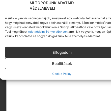
MI TÖRŐDÜNK ADATAID
VÉDELMÉVEL!
A sütik olyan kis szöveges fájlok, amelyeket egy weboldal felhasználhat arra
hogy még hatékonyabbá tegye a felhasználói élményt. Bármikor módosíthat
vagy visszavonhatod weboldalunkon a Sütinyilatkozathoz való hozzájárulás
Tudj meg többet
Adatvédelmi irányelvünkben
arról, kik vagyunk, hogyan lép
velünk kapcsolatba és hogyan dolgozzunk fel a személyes adatokat.
Elfogadom
Beállítások
Cookie Policy
A MINIMAGRÓL
HIRDESS A MINIMAGON
FELHASZNÁLÁSI FELTÉTELEK