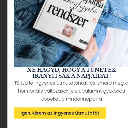
NÉPSZERŰ CIKKEK
NE HAGYD, HOGY A TÜNETEK
IRÁNYÍTSÁK A NAPJAIDAT!
Töltsd le ingyenes útmutatónkat, és ismerd meg 
HÍRLEVÉL FELIRATKOZÁS + AJÁNDÉK
hormonális változások jeleit, valamint gyakorlati
tippeket a mindennapokra
Igen, kérem az ingyenes útmutatót