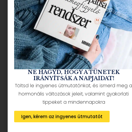
NÉPSZERŰ CIKKEK
NE HAGYD, HOGY A TÜNETEK
IRÁNYÍTSÁK A NAPJAIDAT!
Töltsd le ingyenes útmutatónkat, és ismerd meg 
HÍRLEVÉL FELIRATKOZÁS + AJÁNDÉK
hormonális változások jeleit, valamint gyakorlati
tippeket a mindennapokra
Igen, kérem az ingyenes útmutatót