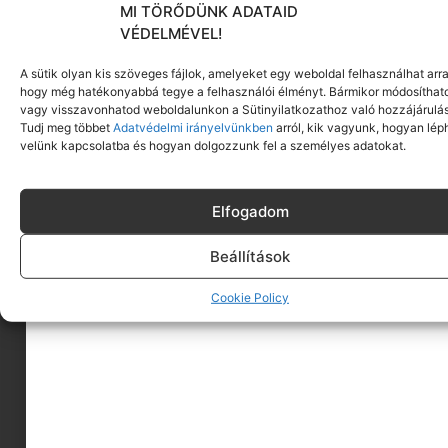
MI TÖRŐDÜNK ADATAID
VÉDELMÉVEL!
A sütik olyan kis szöveges fájlok, amelyeket egy weboldal felhasználhat arra
hogy még hatékonyabbá tegye a felhasználói élményt. Bármikor módosíthat
vagy visszavonhatod weboldalunkon a Sütinyilatkozathoz való hozzájárulás
Tudj meg többet
Adatvédelmi irányelvünkben
arról, kik vagyunk, hogyan lép
velünk kapcsolatba és hogyan dolgozzunk fel a személyes adatokat.
Elfogadom
Beállítások
Cookie Policy
A MINIMAGRÓL
HIRDESS A MINIMAGON
FELHASZNÁLÁSI FELTÉTELEK