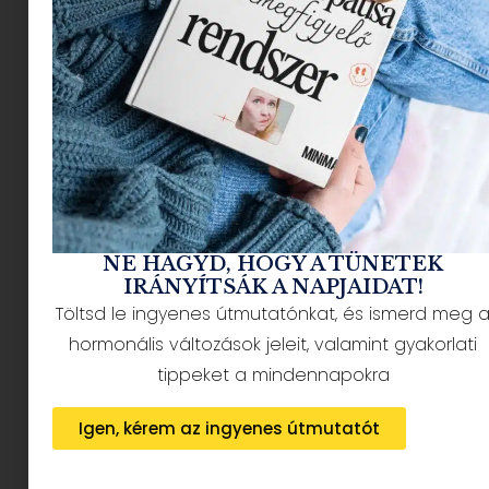
NÉPSZERŰ CIKKEK
NE HAGYD, HOGY A TÜNETEK
IRÁNYÍTSÁK A NAPJAIDAT!
Töltsd le ingyenes útmutatónkat, és ismerd meg 
HÍRLEVÉL FELIRATKOZÁS + AJÁNDÉK
hormonális változások jeleit, valamint gyakorlati
tippeket a mindennapokra
Igen, kérem az ingyenes útmutatót