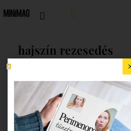
hajszín rezesedés