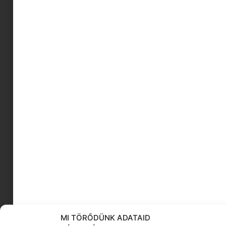
egészséges édességek
vízhiányos bőr
bőrfiatalító csomag
tehesség
szponzorált tartalom
egér játék
családi idő
töbgyerekes család
hűtlenség
adventi dekoráció
KÖVESS MINKET
MI TÖRŐDÜNK ADATAID