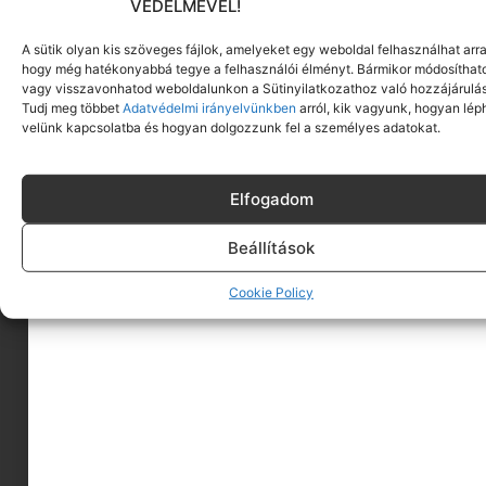
VÉDELMÉVEL!
A sütik olyan kis szöveges fájlok, amelyeket egy weboldal felhasználhat arra
hogy még hatékonyabbá tegye a felhasználói élményt. Bármikor módosíthat
vagy visszavonhatod weboldalunkon a Sütinyilatkozathoz való hozzájárulás
Tudj meg többet
Adatvédelmi irányelvünkben
arról, kik vagyunk, hogyan lép
velünk kapcsolatba és hogyan dolgozzunk fel a személyes adatokat.
Elfogadom
Beállítások
A MINIMAGRÓL
Cookie Policy
HIRDESS A MINIMAGON
FELHASZNÁLÁSI FELTÉTELEK
ADATVÉDELEM
KAPCSOLAT