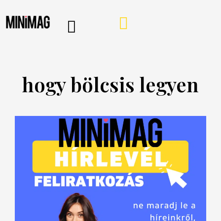
PROGRAMOK, AJÁNLÓK
VÁSÁRLÁSI TIPPEK
IRÁNY A WEBSHOP
MINIMAG HÍRLEVÉL
hogy bölcsis legyen