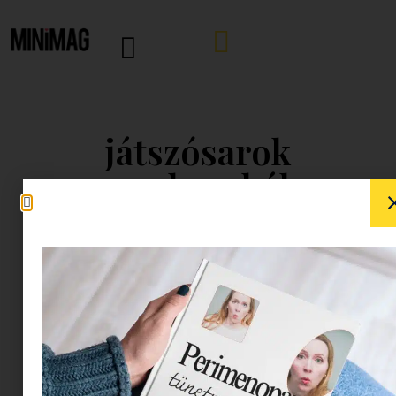
játszósarok
gyerekszobába