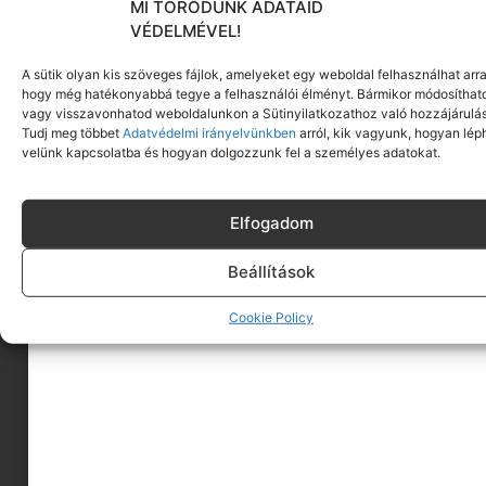
MI TÖRŐDÜNK ADATAID
VÉDELMÉVEL!
A sütik olyan kis szöveges fájlok, amelyeket egy weboldal felhasználhat arra
hogy még hatékonyabbá tegye a felhasználói élményt. Bármikor módosíthat
vagy visszavonhatod weboldalunkon a Sütinyilatkozathoz való hozzájárulás
Tudj meg többet
Adatvédelmi irányelvünkben
arról, kik vagyunk, hogyan lép
velünk kapcsolatba és hogyan dolgozzunk fel a személyes adatokat.
Elfogadom
Beállítások
Cookie Policy
A MINIMAGRÓL
HIRDESS A MINIMAGON
FELHASZNÁLÁSI FELTÉTELEK