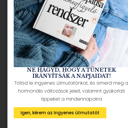
NÉPSZERŰ CIKKEK
NE HAGYD, HOGY A TÜNETEK
IRÁNYÍTSÁK A NAPJAIDAT!
Töltsd le ingyenes útmutatónkat, és ismerd meg 
hormonális változások jeleit, valamint gyakorlati
HÍRLEVÉL FELIRATKOZÁS + AJÁNDÉK
tippeket a mindennapokra
Igen, kérem az ingyenes útmutatót