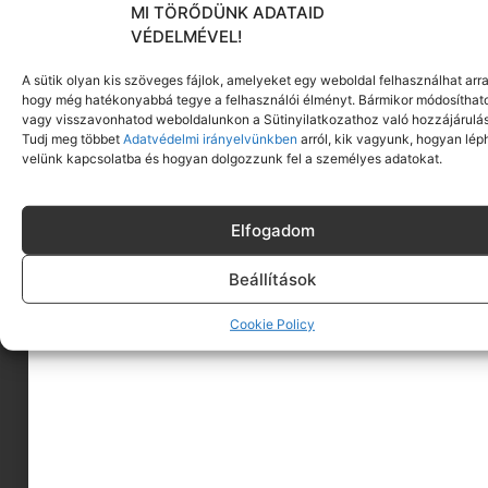
MI TÖRŐDÜNK ADATAID
VÉDELMÉVEL!
A sütik olyan kis szöveges fájlok, amelyeket egy weboldal felhasználhat arra
hogy még hatékonyabbá tegye a felhasználói élményt. Bármikor módosíthat
vagy visszavonhatod weboldalunkon a Sütinyilatkozathoz való hozzájárulás
Tudj meg többet
Adatvédelmi irányelvünkben
arról, kik vagyunk, hogyan lép
velünk kapcsolatba és hogyan dolgozzunk fel a személyes adatokat.
Elfogadom
Beállítások
Cookie Policy
A MINIMAGRÓL
HIRDESS A MINIMAGON
FELHASZNÁLÁSI FELTÉTELEK