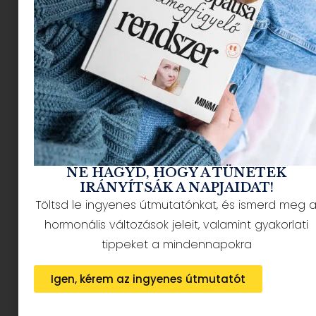
NÉPSZERŰ CIKKEK
NE HAGYD, HOGY A TÜNETEK
IRÁNYÍTSÁK A NAPJAIDAT!
Töltsd le ingyenes útmutatónkat, és ismerd meg 
HÍRLEVÉL FELIRATKOZÁS + AJÁNDÉK
hormonális változások jeleit, valamint gyakorlati
tippeket a mindennapokra
Igen, kérem az ingyenes útmutatót