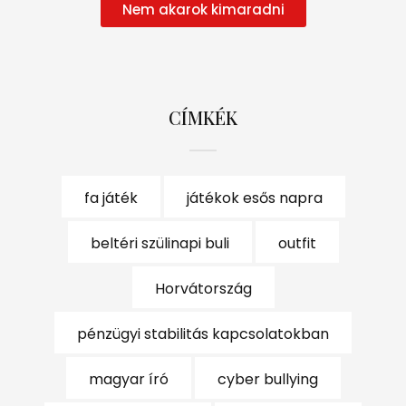
Nem akarok kimaradni
CÍMKÉK
fa játék
játékok esős napra
beltéri szülinapi buli
outfit
Horvátország
pénzügyi stabilitás kapcsolatokban
magyar író
cyber bullying