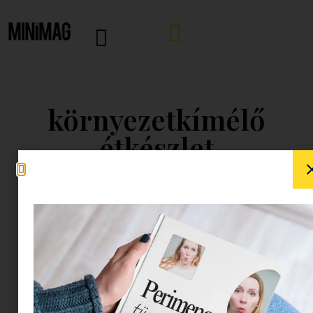
környezetkímélő
étkészlet