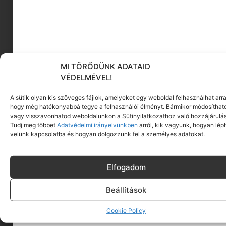
lakberendezési tippek
távmunka
MI TÖRŐDÜNK ADATAID
VÉDELMÉVEL!
KÖVESS MINKET
A sütik olyan kis szöveges fájlok, amelyeket egy weboldal felhasználhat arra
hogy még hatékonyabbá tegye a felhasználói élményt. Bármikor módosíthat
vagy visszavonhatod weboldalunkon a Sütinyilatkozathoz való hozzájárulás
Tudj meg többet
Adatvédelmi irányelvünkben
arról, kik vagyunk, hogyan lép
velünk kapcsolatba és hogyan dolgozzunk fel a személyes adatokat.
Elfogadom
Beállítások
Cookie Policy