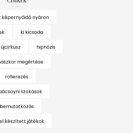
CÍMKÉK
 képernyőidő nyáron
ek
ki kicsoda
 újcirkusz
hipnózis
aszkor megértése
rollerezés
aácsoyni szokások
bemutatkozás
el készített játékok