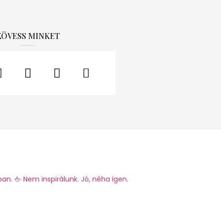
KÖVESS MINKET
ban.
🖕 Nem inspirálunk. Jó, néha igen.