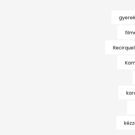
gyerek
film
Recirquel
Kam
kar
kézz