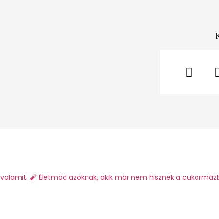
valamit.
🧨 Életmód azoknak, akik már nem hisznek a cukormáz