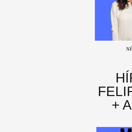
N
H
FELI
+ 