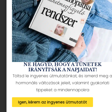
NÉPSZERŰ CIKKEK
NE HAGYD, HOGY A TÜNETEK
IRÁNYÍTSÁK A NAPJAIDAT!
Töltsd le ingyenes útmutatónkat, és ismerd meg 
hormonális változások jeleit, valamint gyakorlati
HÍRLEVÉL FELIRATKOZÁS + AJÁNDÉK
tippeket a mindennapokra
Igen, kérem az ingyenes útmutatót