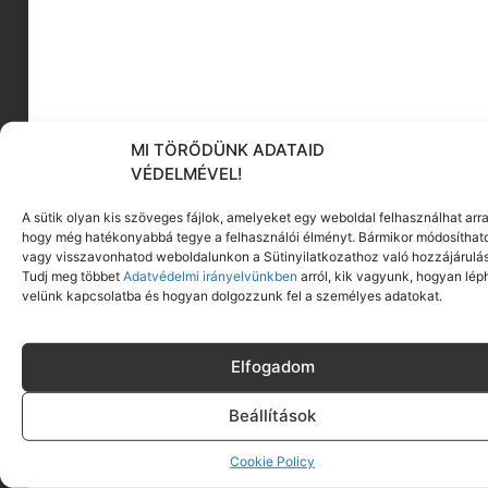
ajaktinta
MI TÖRŐDÜNK ADATAID
VÉDELMÉVEL!
KÖVESS MINKET
A sütik olyan kis szöveges fájlok, amelyeket egy weboldal felhasználhat arra
hogy még hatékonyabbá tegye a felhasználói élményt. Bármikor módosíthat
vagy visszavonhatod weboldalunkon a Sütinyilatkozathoz való hozzájárulás
Tudj meg többet
Adatvédelmi irányelvünkben
arról, kik vagyunk, hogyan lép
velünk kapcsolatba és hogyan dolgozzunk fel a személyes adatokat.
Elfogadom
Beállítások
Cookie Policy